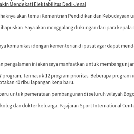
kin Mendekati Elektabilitas Dedi-Jenal
 pihaknya akan temui Kementrian Pendidikan dan Kebudayaan 
dihapuskan. Saya akan menggalang dukungan dari para kepala da
ngnya komunikasi dengan kementerian di pusat agar dapat me
an pengalaman ini akan saya manfaatkan untuk membangun jari
7 program, termasuk 12 program prioritas. Beberapa program 
ptakan 40 ribu lapangan kerja baru.
aru untuk pemerataan pembangunan di seluruh wilayah Bogo
ikolog dan dokter keluarga, Pajajaran Sport International Ce