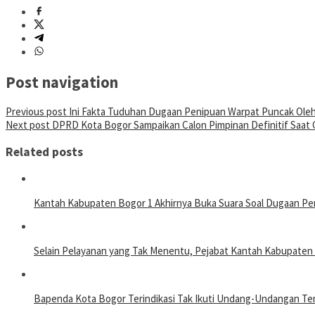
Post navigation
Previous post
Ini Fakta Tuduhan Dugaan Penipuan Warpat Puncak Ol
Next post
DPRD Kota Bogor Sampaikan Calon Pimpinan Definitif Saat Ge
Related posts
Kantah Kabupaten Bogor 1 Akhirnya Buka Suara Soal Dugaan Pe
Selain Pelayanan yang Tak Menentu, Pejabat Kantah Kabupate
Bapenda Kota Bogor Terindikasi Tak Ikuti Undang-Undangan T