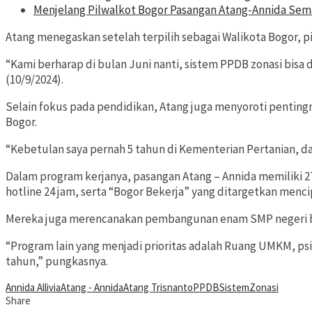
Menjelang Pilwalkot Bogor Pasangan Atang-Annida Sema
Atang menegaskan setelah terpilih sebagai Walikota Bogor,
“Kami berharap di bulan Juni nanti, sistem PPDB zonasi bisa 
(10/9/2024).
Selain fokus pada pendidikan, Atang juga menyoroti penti
Bogor.
“Kebetulan saya pernah 5 tahun di Kementerian Pertanian, d
Dalam program kerjanya, pasangan Atang – Annida memiliki 2
hotline 24 jam, serta “Bogor Bekerja” yang ditargetkan menci
Mereka juga merencanakan pembangunan enam SMP negeri b
“Program lain yang menjadi prioritas adalah Ruang UMKM, ps
tahun,” pungkasnya.
Annida Allivia
Atang - Annida
Atang Trisnanto
PPDB
Sistem
Zonasi
Share