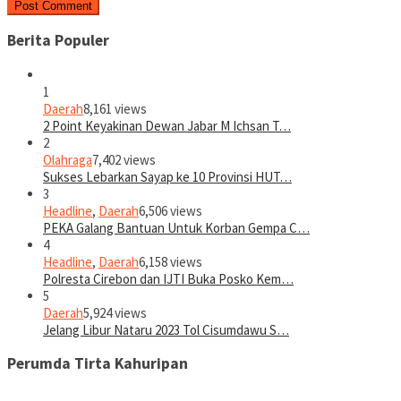
Berita Populer
1
Daerah
8,161 views
2 Point Keyakinan Dewan Jabar M Ichsan T…
2
Olahraga
7,402 views
Sukses Lebarkan Sayap ke 10 Provinsi HUT…
3
Headline
,
Daerah
6,506 views
PEKA Galang Bantuan Untuk Korban Gempa C…
4
Headline
,
Daerah
6,158 views
Polresta Cirebon dan IJTI Buka Posko Kem…
5
Daerah
5,924 views
Jelang Libur Nataru 2023 Tol Cisumdawu S…
Perumda Tirta Kahuripan