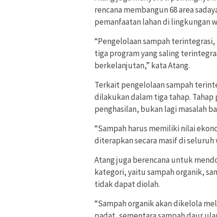
rencana membangun 68 area sadaya
pemanfaatan lahan di lingkungan w
“Pengelolaan sampah terintegrasi,
tiga program yang saling terinteg
berkelanjutan,” kata Atang.
Terkait pengelolaan sampah terint
dilakukan dalam tiga tahap. Taha
penghasilan, bukan lagi masalah ba
“Sampah harus memiliki nilai eko
diterapkan secara masif di seluruh w
Atang juga berencana untuk mend
kategori, yaitu sampah organik, s
tidak dapat diolah.
“Sampah organik akan dikelola mel
padat, sementara sampah daur ulan