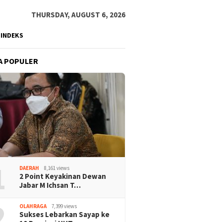
THURSDAY, AUGUST 6, 2026
INDEKS
A POPULER
1
DAERAH
8,161 views
2 Point Keyakinan Dewan
Jabar M Ichsan T…
2
OLAHRAGA
7,399 views
Sukses Lebarkan Sayap ke