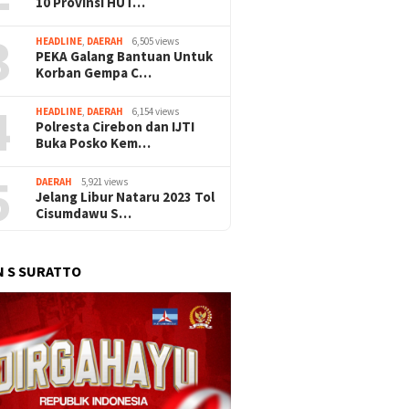
10 Provinsi HUT…
3
HEADLINE
,
DAERAH
6,505 views
PEKA Galang Bantuan Untuk
Korban Gempa C…
4
HEADLINE
,
DAERAH
6,154 views
Polresta Cirebon dan IJTI
Buka Posko Kem…
5
DAERAH
5,921 views
Jelang Libur Nataru 2023 Tol
Cisumdawu S…
 S SURATTO