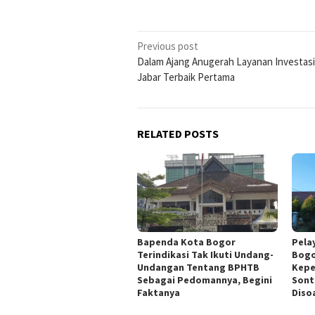
Post
Previous post
Dalam Ajang Anugerah Layanan Investasi
navigation
Jabar Terbaik Pertama
RELATED POSTS
Bapenda Kota Bogor
Pela
Terindikasi Tak Ikuti Undang-
Bogo
Undangan Tentang BPHTB
Kepe
Sebagai Pedomannya, Begini
Sont
Faktanya
Disoa