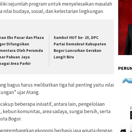
liki sejumlah program untuk menyelesaikan masalah
nilai budaya, sosial, dan kelestarian lingkungan.
han Eks Pasar dan Plaza
Sambut HUT ke- 25, DPC
gor Difungsikan
Partai Demokrat Kabupaten
mentara Oleh Perumda
Bogor Luncurkan Gerakan
sar Pakuan Jaya
Langit Biru
bagai Area Parkir
PERUM
ng bagus harus melibatkan tiga hal penting yaitu nilai
kungan” ujar Atang.
kup beberapa inisiatif, antara lain, pengelolaan
, kebun komunitas, area sadaya, sungai bersih, serta
ota Bogor.
mengembangkan ekonomi berbasis jasa wisata dengan