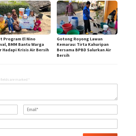
t Program El Nino
Gotong Royong Lawan
ival, BMM Bantu Warga
Kemarau: Tirta Kahuripan
 Hadapi Krisis Air Bersih
Bersama BPBD Salurkan Air
Bersih
 fields are marked
*