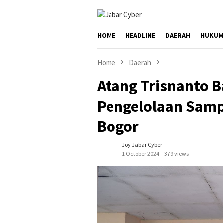
Skip
to
content
HOME
HEADLINE
DAERAH
HUKUM
Home
Daerah
Atang Trisnanto B
Pengelolaan Sampa
Bogor
Joy Jabar Cyber
1 October 2024
379 views