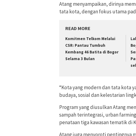
Atang menyampaikan, dirinya memi
tata kota, dengan fokus utama pada 
READ MORE
Komitmen Telkom Melalui
La
CSR: Pantau Tumbuh
Bo
Kembang 46 Batita di Bogor
Se
Selama 3 Bulan
Pa
se
“Kota yang modern dan tata kota ya
budaya, sosial dan kelestarian ling
Program yang diusulkan Atang menca
sampah terintegrasi, urban farming
penataan tiga kawasan tematik di K
Atang juga menyoroti pentingnya 