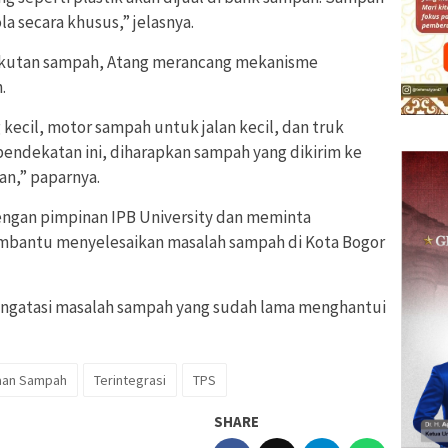
la secara khusus,” jelasnya.
kutan sampah, Atang merancang mekanisme
.
ecil, motor sampah untuk jalan kecil, dan truk
pendekatan ini, diharapkan sampah yang dikirim ke
an,” paparnya.
engan pimpinan IPB University dan meminta
mbantu menyelesaikan masalah sampah di Kota Bogor
mengatasi masalah sampah yang sudah lama menghantui
aan Sampah
Terintegrasi
TPS
SHARE