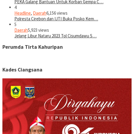
PEKA Galang Bantuan Untuk Korban Gempa C…
4
Headline
,
Daerah
6,156 views
Polresta Cirebon dan IJTI Buka Posko Kem…
5
Daerah
5,923 views
Jelang Libur Nataru 2023 Tol Cisumdawu S…
Perumda Tirta Kahuripan
Kades Ciangsana