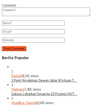
Comment
Berita Populer
1
Daerah
8,161 views
2 Point Keyakinan Dewan Jabar M Ichsan T…
2
Olahraga
7,401 views
Sukses Lebarkan Sayap ke 10 Provinsi HUT…
3
Headline
,
Daerah
6,505 views