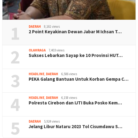
1
DAERAH
8,161 views
2 Point Keyakinan Dewan Jabar M Ichsan T…
2
OLAHRAGA
7,403 views
Sukses Lebarkan Sayap ke 10 Provinsi HUT…
3
HEADLINE
,
DAERAH
6,506 views
PEKA Galang Bantuan Untuk Korban Gempa C…
4
HEADLINE
,
DAERAH
6,158 views
Polresta Cirebon dan IJTI Buka Posko Kem…
5
DAERAH
5,924 views
Jelang Libur Nataru 2023 Tol Cisumdawu S…