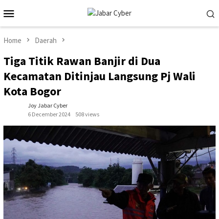
Skip
Mobile
to
Menu
content
Home
Daerah
Tiga Titik Rawan Banjir di Dua
Kecamatan Ditinjau Langsung Pj Wali
Kota Bogor
Joy Jabar Cyber
6 December 2024
508 views