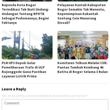
Bapenda Kota Bogor
Pelayanan Kantah Kabupaten
Terindikasi Tak Ikuti Undang-
Bogor Semakin Tak Menentu,
Undangan Tentang BPHTB
Kepemimpinan Kakantah
Sebagai Pedomannya, Begini
Sontang Coin Manurung
Faktanya
Disoal!?
PLN UP3 Depok Gelar
Komitmen Telkom Melalui CSR:
Pemeliharaan Trafo di ULP
Pantau Tumbuh Kembang 46
Bojonggede Guna Pastikan
Batita di Bogor Selama 3 Bulan
Layanan Listrik Prima
Leave a Reply
Your email address will not be published.
Required fields are marked
*