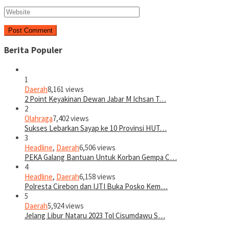
Berita Populer
1
Daerah
8,161 views
2 Point Keyakinan Dewan Jabar M Ichsan T…
2
Olahraga
7,402 views
Sukses Lebarkan Sayap ke 10 Provinsi HUT…
3
Headline
,
Daerah
6,506 views
PEKA Galang Bantuan Untuk Korban Gempa C…
4
Headline
,
Daerah
6,158 views
Polresta Cirebon dan IJTI Buka Posko Kem…
5
Daerah
5,924 views
Jelang Libur Nataru 2023 Tol Cisumdawu S…