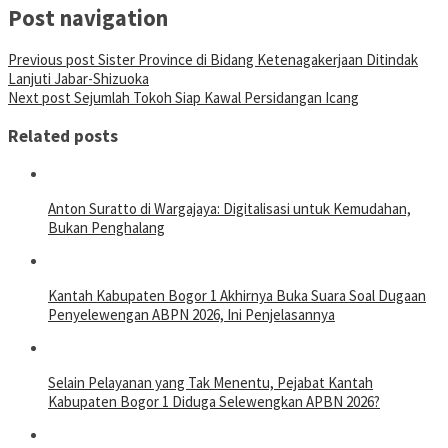
Post navigation
Previous post
Sister Province di Bidang Ketenagakerjaan Ditindak
Lanjuti Jabar-Shizuoka
Next post
Sejumlah Tokoh Siap Kawal Persidangan Icang
Related posts
Anton Suratto di Wargajaya: Digitalisasi untuk Kemudahan,
Bukan Penghalang
Kantah Kabupaten Bogor 1 Akhirnya Buka Suara Soal Dugaan
Penyelewengan ABPN 2026, Ini Penjelasannya
Selain Pelayanan yang Tak Menentu, Pejabat Kantah
Kabupaten Bogor 1 Diduga Selewengkan APBN 2026?