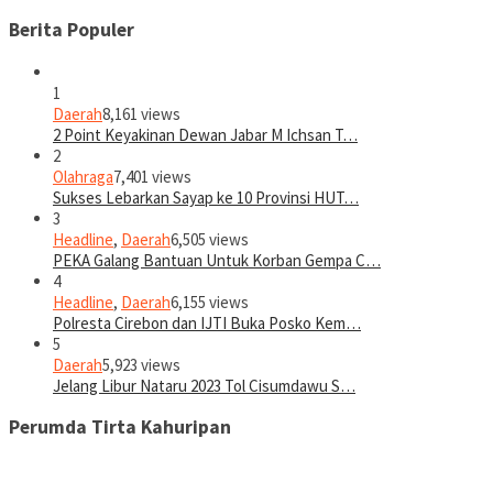
Berita Populer
1
Daerah
8,161 views
2 Point Keyakinan Dewan Jabar M Ichsan T…
2
Olahraga
7,401 views
Sukses Lebarkan Sayap ke 10 Provinsi HUT…
3
Headline
,
Daerah
6,505 views
PEKA Galang Bantuan Untuk Korban Gempa C…
4
Headline
,
Daerah
6,155 views
Polresta Cirebon dan IJTI Buka Posko Kem…
5
Daerah
5,923 views
Jelang Libur Nataru 2023 Tol Cisumdawu S…
Perumda Tirta Kahuripan