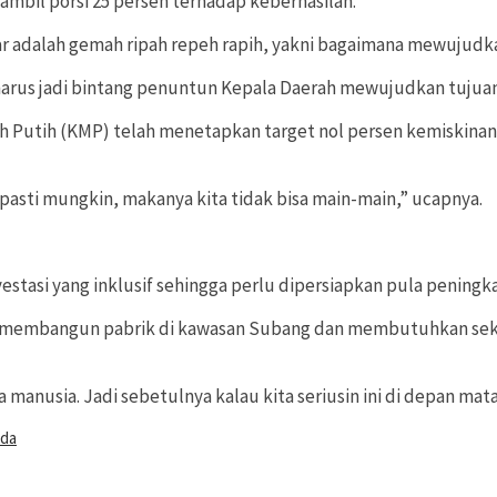
ambil porsi 25 persen terhadap keberhasilan.
r adalah gemah ripah repeh rapih, yakni bagaimana mewujudka
 harus jadi bintang penuntun Kepala Daerah mewujudkan tuju
h Putih (KMP) telah menetapkan target nol persen kemiskina
n pasti mungkin, makanya kita tidak bisa main-main,” ucapnya.
stasi yang inklusif sehingga perlu dipersiapkan pula pening
membangun pabrik di kawasan Subang dan membutuhkan sekira 1
anusia. Jadi sebetulnya kalau kita seriusin ini di depan mat
da