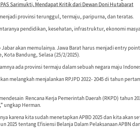
AS Sarimukti, Mendapat Kritik dari Dewan Doni Hutabarat
enjadi provinsi terunggul, termaju, paripurna, dan teratas.
taranya pendidikan, kesehatan, infrastruktur, ekonomi masyar
rap Jabar akan memulainya. Jawa Barat harus menjadi entry po
 Kota Bandung, Selasa (25/2/2025).
alamnya ada provinsi termaju dalam sebuah negara maju Indones
 akan melangkah menjalankan RPJPD 2022- 2045 di tahun pert
 mendesain Rencana Kerja Pemerintah Daerah (RKPD) tahun 202
,” ungkap Herman.
innya karena kita sudah menetapkan APBD 2025 dan kita akan se
ahun 2025 tentang Efisiensi Belanja Dalam Pelaksanaan APBN d