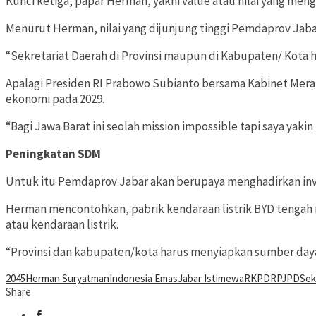
Kunci ketiga, papar Herman, yakni value atau nilai yang meng
Menurut Herman, nilai yang dijunjung tinggi Pemdaprov Jaba
“Sekretariat Daerah di Provinsi maupun di Kabupaten/ Kota
Apalagi Presiden RI Prabowo Subianto bersama Kabinet Mera
ekonomi pada 2029.
“Bagi Jawa Barat ini seolah mission impossible tapi saya yaki
Peningkatan SDM
Untuk itu Pemdaprov Jabar akan berupaya menghadirkan inve
Herman mencontohkan, pabrik kendaraan listrik BYD tengah 
atau kendaraan listrik.
“Provinsi dan kabupaten/kota harus menyiapkan sumber daya m
2045
Herman Suryatman
Indonesia Emas
Jabar Istimewa
RKPD
RPJPD
Sek
Share