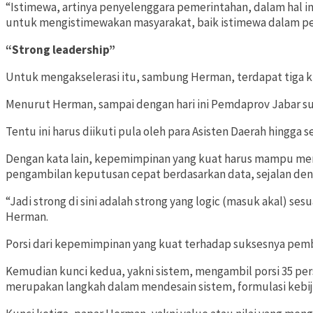
“Istimewa, artinya penyelenggara pemerintahan, dalam hal 
untuk mengistimewakan masyarakat, baik istimewa dalam p
“Strong leadership”
Untuk mengakselerasi itu, sambung Herman, terdapat tiga k
Menurut Herman, sampai dengan hari ini Pemdaprov Jabar su
Tentu ini harus diikuti pula oleh para Asisten Daerah hingg
Dengan kata lain, kepemimpinan yang kuat harus mampu men
pengambilan keputusan cepat berdasarkan data, sejalan denga
“Jadi strong di sini adalah strong yang logic (masuk akal) se
Herman.
Porsi dari kepemimpinan yang kuat terhadap suksesnya pemba
Kemudian kunci kedua, yakni sistem, mengambil porsi 35 per
merupakan langkah dalam mendesain sistem, formulasi kebija