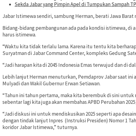
Sekda Jabar yang Pimpin Apel di Tumpukan Sampah TPP
Jabar Istimewa sendiri, sambung Herman, berati Jawa Barat m
Bidang-bidang pembangunan ada pada kondisi istimewa, di an
harus istimewa.
“Waktu kita tidak terlalu lama. Karena itu tentu kita berha
Suryatman di Jabar Command Center, kompleks Gedung Sate,
“Jadi harapan kita di 2045 Indonesia Emas terwujud dan di d
Lebih lanjut Herman menuturkan, Pemdaprov Jabar saat ini
Mulyadi dan Wakil Gubernur Erwan Setiawan.
“Tahun ini tahun pertama, maka kita berembuk di sini untuk
sebentar lagi kita juga akan membahas APBD Perubahan 2025
“Jadi diskusi ini untuk mendiskusikan 2025 seperti apa desa
dengan tindak lanjut Inpres (Instruksi Presiden) Nomor 1 T
koridor Jabar Istimewa,” tuturnya.