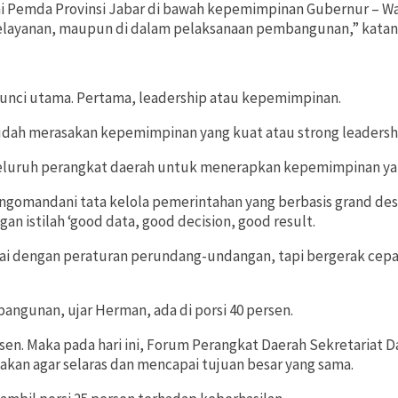
ini Pemda Provinsi Jabar di bawah kepemimpinan Gubernur – 
elayanan, maupun di dalam pelaksanaan pembangunan,” katan
unci utama. Pertama, leadership atau kepemimpinan.
dah merasakan kepemimpinan yang kuat atau strong leadership
a seluruh perangkat daerah untuk menerapkan kepemimpinan yan
gomandani tata kelola pemerintahan yang berbasis grand de
n istilah ‘good data, good decision, good result.
suai dengan peraturan perundang-undangan, tapi bergerak cepat 
ngunan, ujar Herman, ada di porsi 40 persen.
sen. Maka pada hari ini, Forum Perangkat Daerah Sekretariat 
kan agar selaras dan mencapai tujuan besar yang sama.