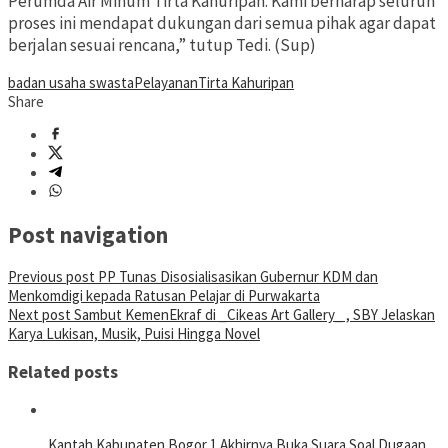
Perumda Air Minum Tirta Kahuripan. Kami berharap seluruh
proses ini mendapat dukungan dari semua pihak agar dapat
berjalan sesuai rencana,” tutup Tedi. (Sup)
badan usaha swasta
Pelayanan
Tirta Kahuripan
Share
Post navigation
Previous post
PP Tunas Disosialisasikan Gubernur KDM dan
Menkomdigi kepada Ratusan Pelajar di Purwakarta
Next post
Sambut KemenEkraf di _Cikeas Art Gallery_ , SBY Jelaskan
Karya Lukisan, Musik, Puisi Hingga Novel
Related posts
Kantah Kabupaten Bogor 1 Akhirnya Buka Suara Soal Dugaan