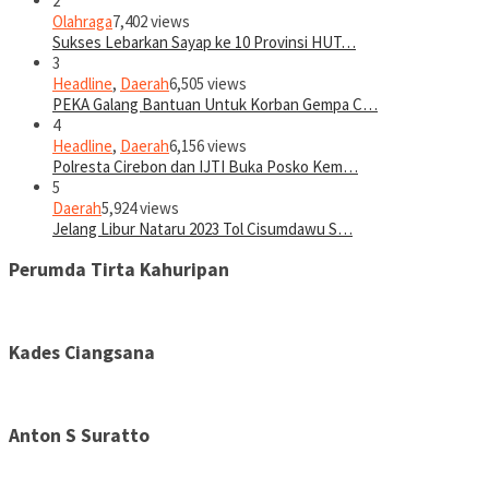
2
Olahraga
7,402 views
Sukses Lebarkan Sayap ke 10 Provinsi HUT…
3
Headline
,
Daerah
6,505 views
PEKA Galang Bantuan Untuk Korban Gempa C…
4
Headline
,
Daerah
6,156 views
Polresta Cirebon dan IJTI Buka Posko Kem…
5
Daerah
5,924 views
Jelang Libur Nataru 2023 Tol Cisumdawu S…
Perumda Tirta Kahuripan
Kades Ciangsana
Anton S Suratto