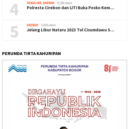
4
HEADLINE
,
DAERAH
6,156 views
Polresta Cirebon dan IJTI Buka Posko Kem…
5
DAERAH
5,923 views
Jelang Libur Nataru 2023 Tol Cisumdawu S…
PERUMDA TIRTA KAHURIPAN