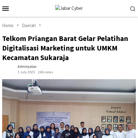
Skip
Mobile
to
Menu
content
Home
Daerah
Telkom Priangan Barat Gelar Pelatihan
Digitalisasi Marketing untuk UMKM
Kecamatan Sukaraja
Adminjabar
1 July 2025
246 views