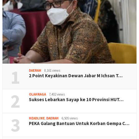
1
DAERAH
8,161 views
2 Point Keyakinan Dewan Jabar M Ichsan T…
2
OLAHRAGA
7,402 views
Sukses Lebarkan Sayap ke 10 Provinsi HUT…
3
HEADLINE
,
DAERAH
6,505 views
PEKA Galang Bantuan Untuk Korban Gempa C…