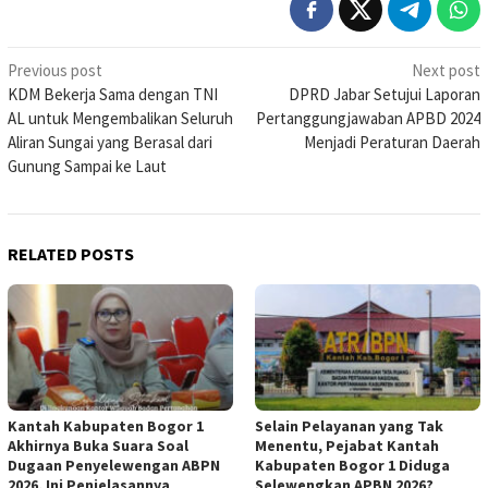
Post
Previous post
Next post
KDM Bekerja Sama dengan TNI
DPRD Jabar Setujui Laporan
navigation
AL untuk Mengembalikan Seluruh
Pertanggungjawaban APBD 2024
Aliran Sungai yang Berasal dari
Menjadi Peraturan Daerah
Gunung Sampai ke Laut
RELATED POSTS
Kantah Kabupaten Bogor 1
Selain Pelayanan yang Tak
Akhirnya Buka Suara Soal
Menentu, Pejabat Kantah
Dugaan Penyelewengan ABPN
Kabupaten Bogor 1 Diduga
2026, Ini Penjelasannya
Selewengkan APBN 2026?