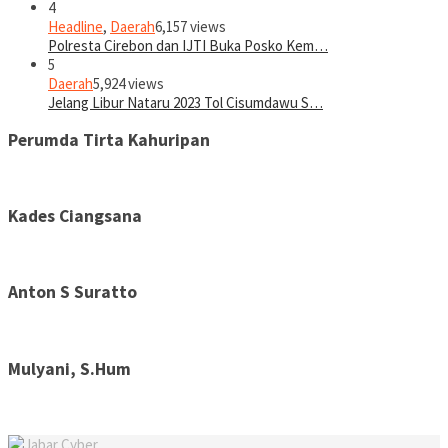
4
Headline
,
Daerah
6,157 views
Polresta Cirebon dan IJTI Buka Posko Kem…
5
Daerah
5,924 views
Jelang Libur Nataru 2023 Tol Cisumdawu S…
Perumda Tirta Kahuripan
Kades Ciangsana
Anton S Suratto
Mulyani, S.Hum