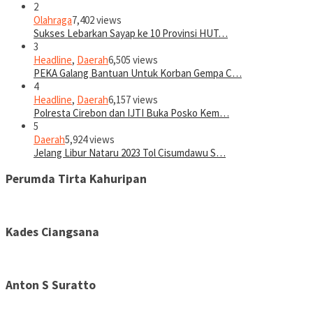
2
Olahraga
7,402 views
Sukses Lebarkan Sayap ke 10 Provinsi HUT…
3
Headline
,
Daerah
6,505 views
PEKA Galang Bantuan Untuk Korban Gempa C…
4
Headline
,
Daerah
6,157 views
Polresta Cirebon dan IJTI Buka Posko Kem…
5
Daerah
5,924 views
Jelang Libur Nataru 2023 Tol Cisumdawu S…
Perumda Tirta Kahuripan
Kades Ciangsana
Anton S Suratto