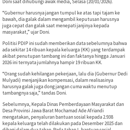
Doni saat dihubungi awak media, Selasa (20/01/2026).
“Gubernur harusnya jangan tumpul ke atas tapi tajam ke
bawah, dia galak dalam mengambil keputusan harusnya
juga cepat dan galak saat menepati janjinya kepada
masyarakat,” ujar Doni.
Politisi PDIP ini sudah memberikan data sebelumnya bahwa
ada sekitar 14 ribuan kepala keluarga (KK) yang terdampak
akibat penutupan tambang ini dan faktanya hingga Januari
2026 ini ternyata jumlahnya hampir 19 ribuan KK.
“Orang sudah kehilangan pekerjaan, lalu dia (Gubernur Dedi
Mulyadi) menjanjikan kompensasi, dalam realisasinya
harusnya galak juga dong jangan cuma waktu menutup
tambangnya saja,” tandas Doni.
Sebelumnya, Kepala Dinas Pemberdayaan Masyarakat dan
Desa Provinsi Jawa Barat Mochamad Ade Afriandi
mengatakan, penyaluran bantuan sosial kepada 2.938
kepala keluarga telah dilakukan pada Desember 2025 dan
dibagi dalam dua tahap. Pada tahap I, bantuan sosial