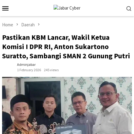
Skip
Mobile
to
Menu
content
Home
Daerah
Pastikan KBM Lancar, Wakil Ketua
Komisi I DPR RI, Anton Sukartono
Suratto, Sambangi SMAN 2 Gunung Putri
Adminjabar
1 February 2026
245 views