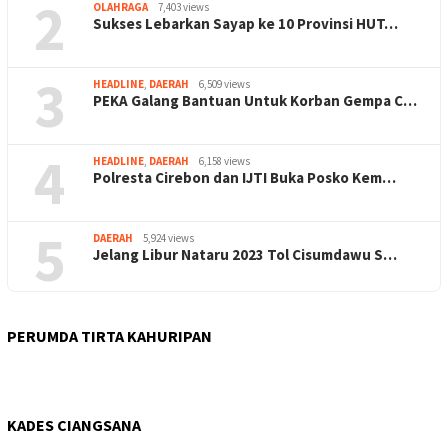
2
OLAHRAGA
7,403 views
Sukses Lebarkan Sayap ke 10 Provinsi HUT…
3
HEADLINE
,
DAERAH
6,509 views
PEKA Galang Bantuan Untuk Korban Gempa C…
4
HEADLINE
,
DAERAH
6,158 views
Polresta Cirebon dan IJTI Buka Posko Kem…
5
DAERAH
5,924 views
Jelang Libur Nataru 2023 Tol Cisumdawu S…
PERUMDA TIRTA KAHURIPAN
KADES CIANGSANA