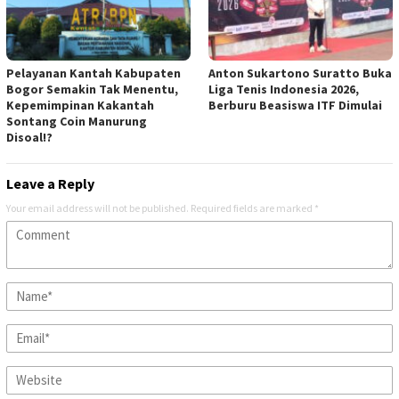
Pelayanan Kantah Kabupaten
Anton Sukartono Suratto Buka
Bogor Semakin Tak Menentu,
Liga Tenis Indonesia 2026,
Kepemimpinan Kakantah
Berburu Beasiswa ITF Dimulai
Sontang Coin Manurung
Disoal!?
Leave a Reply
Your email address will not be published.
Required fields are marked
*