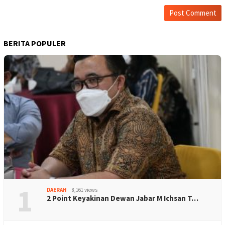
BERITA POPULER
1
DAERAH
8,161 views
2 Point Keyakinan Dewan Jabar M Ichsan T…