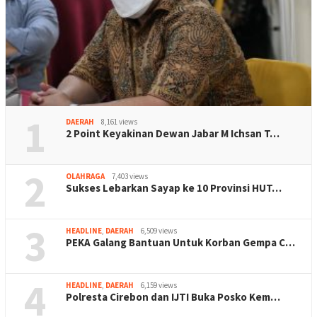
1
DAERAH
8,161 views
2 Point Keyakinan Dewan Jabar M Ichsan T…
2
OLAHRAGA
7,403 views
Sukses Lebarkan Sayap ke 10 Provinsi HUT…
3
HEADLINE
,
DAERAH
6,509 views
PEKA Galang Bantuan Untuk Korban Gempa C…
4
HEADLINE
,
DAERAH
6,159 views
Polresta Cirebon dan IJTI Buka Posko Kem…