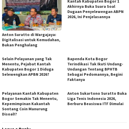
Kantah Kabupaten Bogor 1
Akhirnya Buka Suara Soal
Dugaan Penyelewengan ABPN
2026, Ini Penjelasannya
Anton Suratto di Wargajaya:
Digitalisasi untuk Kemudahan,
Bukan Penghalang
Selain Pelayanan yang Tak
Bapenda Kota Bogor
Menentu, Pejabat Kantah
Terindikasi Tak Ikuti Undang-
Kabupaten Bogor 1 Diduga
Undangan Tentang BPHTB
Selewengkan APBN 2026?
Sebagai Pedomannya, Begini
Faktanya
Pelayanan Kantah Kabupaten
Anton Sukartono Suratto Buka
Bogor Semakin Tak Menentu,
Liga Tenis Indonesia 2026,
Kepemimpinan Kakantah
Berburu Beasiswa ITF Dimulai
Sontang Coin Manurung
Disoal!?