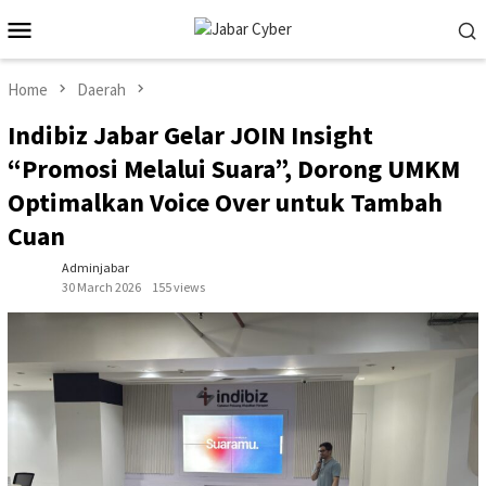
Skip
Mobile
to
Menu
content
Home
Daerah
Indibiz Jabar Gelar JOIN Insight
“Promosi Melalui Suara”, Dorong UMKM
Optimalkan Voice Over untuk Tambah
Cuan
Adminjabar
30 March 2026
155 views