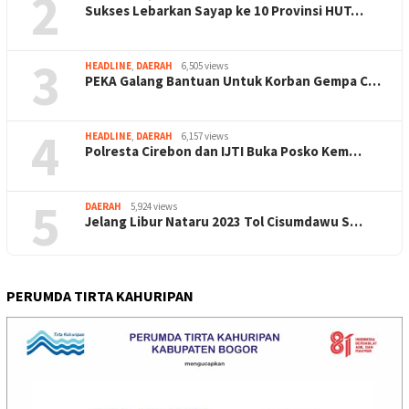
2
Sukses Lebarkan Sayap ke 10 Provinsi HUT…
3
HEADLINE
,
DAERAH
6,505 views
PEKA Galang Bantuan Untuk Korban Gempa C…
4
HEADLINE
,
DAERAH
6,157 views
Polresta Cirebon dan IJTI Buka Posko Kem…
5
DAERAH
5,924 views
Jelang Libur Nataru 2023 Tol Cisumdawu S…
PERUMDA TIRTA KAHURIPAN