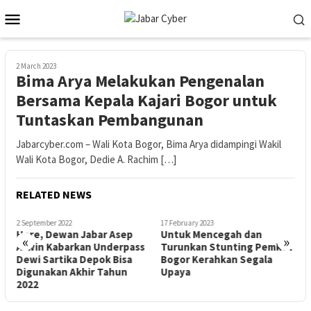
Skip
Mobile
to
Menu
content
2 March 2023
Bima Arya Melakukan Pengenalan
Bersama Kepala Kajari Bogor untuk
Tuntaskan Pembangunan
Jabarcyber.com – Wali Kota Bogor, Bima Arya didampingi Wakil
Wali Kota Bogor, Dedie A. Rachim […]
RELATED NEWS
2 September 2022
17 February 2023
1
Hore, Dewan Jabar Asep
Untuk Mencegah dan
K
«
»
Arwin Kabarkan Underpass
Turunkan Stunting Pemkot
H
Dewi Sartika Depok Bisa
Bogor Kerahkan Segala
K
Digunakan Akhir Tahun
Upaya
D
2022