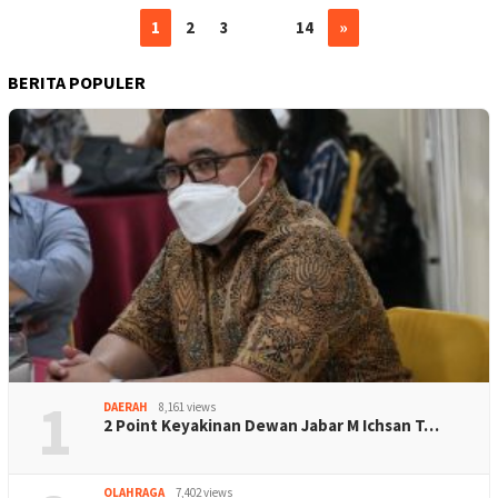
1
2
3
…
14
»
BERITA POPULER
1
DAERAH
8,161 views
2 Point Keyakinan Dewan Jabar M Ichsan T…
OLAHRAGA
7,402 views