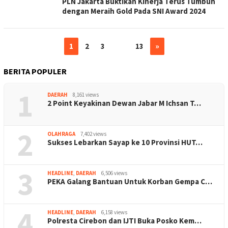
PLN Jakarta Buktikan Kinerja Terus Tumbuh
dengan Meraih Gold Pada SNI Award 2024
1
2
3
…
13
»
BERITA POPULER
1
DAERAH
8,161 views
2 Point Keyakinan Dewan Jabar M Ichsan T…
2
OLAHRAGA
7,402 views
Sukses Lebarkan Sayap ke 10 Provinsi HUT…
3
HEADLINE
,
DAERAH
6,506 views
PEKA Galang Bantuan Untuk Korban Gempa C…
4
HEADLINE
,
DAERAH
6,158 views
Polresta Cirebon dan IJTI Buka Posko Kem…