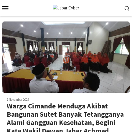
Skip
Mobile
to
Menu
content
7 November 2022
Warga Cimande Menduga Akibat
Bangunan Sutet Banyak Tetangganya
Alami Gangguan Kesehatan, Begini
Kata Wakil Dewan Jabar Achmad