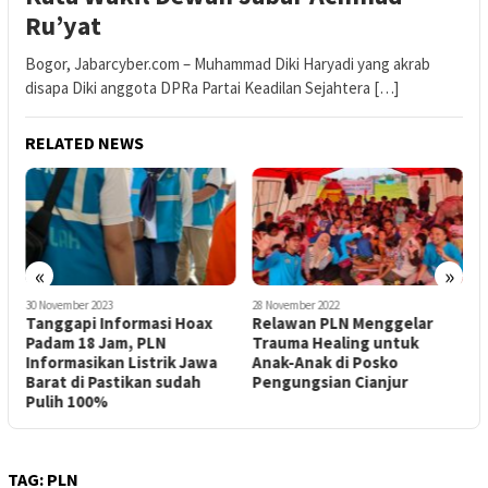
Ru’yat
Bogor, Jabarcyber.com – Muhammad Diki Haryadi yang akrab
disapa Diki anggota DPRa Partai Keadilan Sejahtera […]
RELATED NEWS
«
»
30 November 2023
28 November 2022
1
Tanggapi Informasi Hoax
Relawan PLN Menggelar
P
Padam 18 Jam, PLN
Trauma Healing untuk
M
Informasikan Listrik Jawa
Anak-Anak di Posko
Barat di Pastikan sudah
Pengungsian Cianjur
P
Pulih 100%
TAG:
PLN