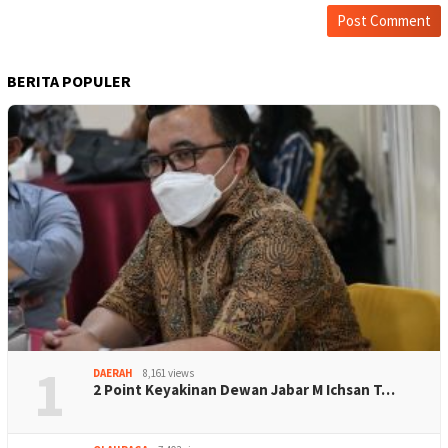
BERITA POPULER
1
DAERAH
8,161 views
2 Point Keyakinan Dewan Jabar M Ichsan T…