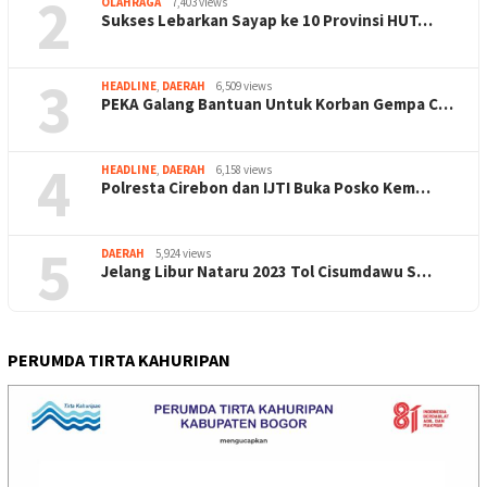
2
OLAHRAGA
7,403 views
Sukses Lebarkan Sayap ke 10 Provinsi HUT…
3
HEADLINE
,
DAERAH
6,509 views
PEKA Galang Bantuan Untuk Korban Gempa C…
4
HEADLINE
,
DAERAH
6,158 views
Polresta Cirebon dan IJTI Buka Posko Kem…
5
DAERAH
5,924 views
Jelang Libur Nataru 2023 Tol Cisumdawu S…
PERUMDA TIRTA KAHURIPAN