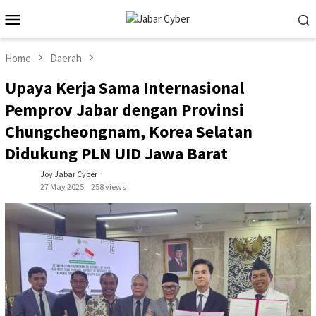
Skip
Mobile
to
Menu
content
Home
Daerah
Upaya Kerja Sama Internasional
Pemprov Jabar dengan Provinsi
Chungcheongnam, Korea Selatan
Didukung PLN UID Jawa Barat
Joy Jabar Cyber
27 May 2025
258 views