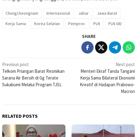
Chungcheongnam
Internasional
Jabar
Jawa Barat
Kerja Sama
Korea Selatan
Pemprov
PLN
PLN UID
SHARE
Post
Previous post
Next post
Telkom Priangan Barat Resmikan
Menteri Ekraf Tanda Tangani
navigation
Sarana Air Bersih di Gg Terate
Kerja Sama Bilateral Ekonomi
Sukabumi Melalui Program TJSL
Kreatif di Hadapan Prabowo-
Macron
RELATED POSTS