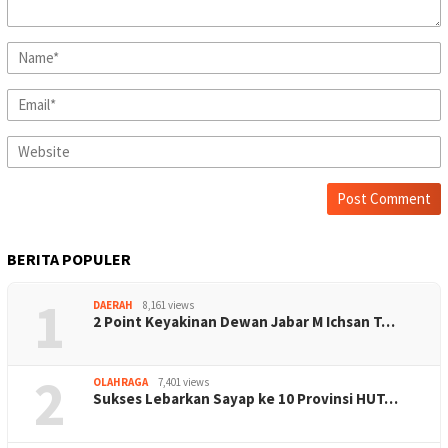
BERITA POPULER
1
DAERAH
8,161 views
2 Point Keyakinan Dewan Jabar M Ichsan T…
2
OLAHRAGA
7,401 views
Sukses Lebarkan Sayap ke 10 Provinsi HUT…