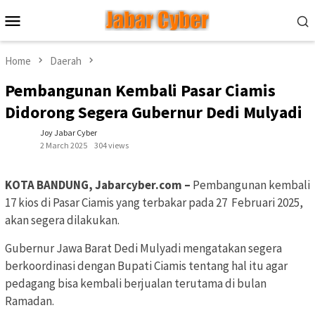
Skip
Mobile
to
Menu
content
Home
Daerah
Pembangunan Kembali Pasar Ciamis
Didorong Segera Gubernur Dedi Mulyadi
Joy Jabar Cyber
2 March 2025
304 views
KOTA BANDUNG, Jabarcyber.com –
Pembangunan kembali
17 kios di Pasar Ciamis yang terbakar pada 27 Februari 2025,
akan segera dilakukan.
Gubernur Jawa Barat Dedi Mulyadi mengatakan segera
berkoordinasi dengan Bupati Ciamis tentang hal itu agar
pedagang bisa kembali berjualan terutama di bulan
Ramadan.