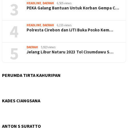
3
HEADLINE
,
DAERAH
6,505 views
PEKA Galang Bantuan Untuk Korban Gempa C…
4
HEADLINE
,
DAERAH
6,155 views
Polresta Cirebon dan IJTI Buka Posko Kem…
5
DAERAH
5,923 views
Jelang Libur Nataru 2023 Tol Cisumdawu S…
PERUMDA TIRTA KAHURIPAN
KADES CIANGSANA
ANTON S SURATTO