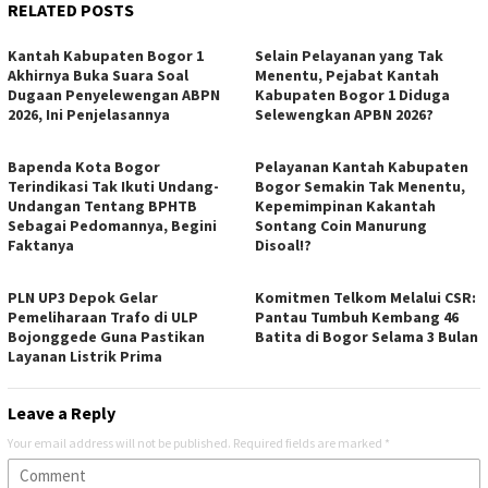
RELATED POSTS
Kantah Kabupaten Bogor 1
Selain Pelayanan yang Tak
Akhirnya Buka Suara Soal
Menentu, Pejabat Kantah
Dugaan Penyelewengan ABPN
Kabupaten Bogor 1 Diduga
2026, Ini Penjelasannya
Selewengkan APBN 2026?
Bapenda Kota Bogor
Pelayanan Kantah Kabupaten
Terindikasi Tak Ikuti Undang-
Bogor Semakin Tak Menentu,
Undangan Tentang BPHTB
Kepemimpinan Kakantah
Sebagai Pedomannya, Begini
Sontang Coin Manurung
Faktanya
Disoal!?
PLN UP3 Depok Gelar
Komitmen Telkom Melalui CSR:
Pemeliharaan Trafo di ULP
Pantau Tumbuh Kembang 46
Bojonggede Guna Pastikan
Batita di Bogor Selama 3 Bulan
Layanan Listrik Prima
Leave a Reply
Your email address will not be published.
Required fields are marked
*