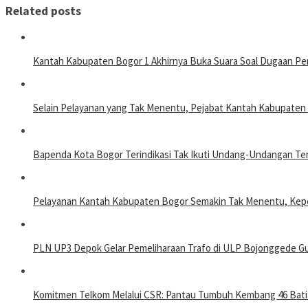
Related posts
Kantah Kabupaten Bogor 1 Akhirnya Buka Suara Soal Dugaan Pe
Selain Pelayanan yang Tak Menentu, Pejabat Kantah Kabupate
Bapenda Kota Bogor Terindikasi Tak Ikuti Undang-Undangan T
Pelayanan Kantah Kabupaten Bogor Semakin Tak Menentu, Kepe
PLN UP3 Depok Gelar Pemeliharaan Trafo di ULP Bojonggede Gun
Komitmen Telkom Melalui CSR: Pantau Tumbuh Kembang 46 Batit