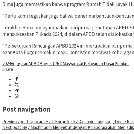
Bima juga memastikan bahwa program Rumah Tidak Layak Huni 
“Perlu kami tegaskan juga bahwa penerima bantuan-bantuan so
Terakhir, Bima, menyampaikan paripurna penetapan APBD 2024
mensukseskan Pilkada 2024, didalam APBD telah dialokasikan 
“Persetujuan Rancangan APBD 2024 ini merupakan paripurna te
agar Kota Bogor semakin maju, konsisten merawat keberaga
2024
Anggaran
APBD
Bogor
DPRD
Masyarakat
Pelayanan Dasar
Pemkot
Share
Post navigation
Previous post
Upacara HUT Korpri ke-52 Dipimpin Langsung Dedie Ra
Next post
Bey Machmudin Menyebut dengan Kolaborasi akan Menjadikan