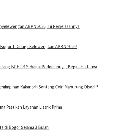
nyelewengan ABPN 2026, Ini Penjelasannya
n Bogor 1 Diduga Selewengkan APBN 2026?
entang BPHTB Sebagai Pedomannya, Begini Faktanya
mimpinan Kakantah Sontang Coin Manurung Disoal!?
a Pastikan Layanan Listrik Prima
a di Bogor Selama 3 Bulan