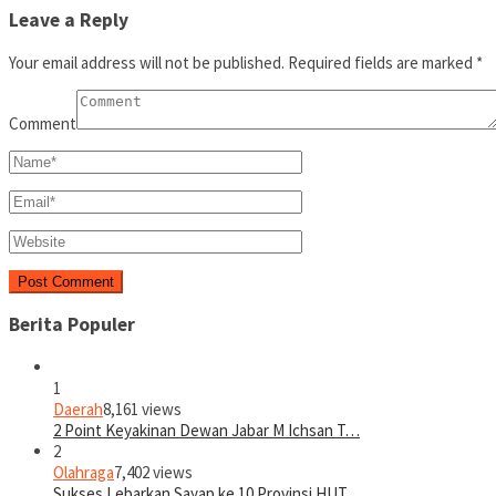
Leave a Reply
Your email address will not be published.
Required fields are marked
*
Comment
Berita Populer
1
Daerah
8,161 views
2 Point Keyakinan Dewan Jabar M Ichsan T…
2
Olahraga
7,402 views
Sukses Lebarkan Sayap ke 10 Provinsi HUT…