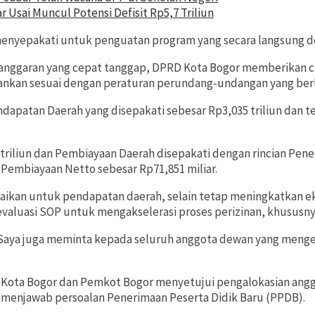
 Usai Muncul Potensi Defisit Rp5,7 Triliun
nyepakati untuk penguatan program yang secara langsung den
nggaran yang cepat tanggap, DPRD Kota Bogor memberikan c
jalankan sesuai dengan peraturan perundang-undangan yang ber
dapatan Daerah yang disepakati sebesar Rp3,035 triliun dan te
triliun dan Pembiayaan Daerah disepakati dengan rincian Pene
Pembiayaan Netto sebesar Rp71,851 miliar.
ikan untuk pendapatan daerah, selain tetap meningkatkan ekst
aluasi SOP untuk mengakselerasi proses perizinan, khususn
. Saya juga meminta kepada seluruh anggota dewan yang menge
D Kota Bogor dan Pemkot Bogor menyetujui pengalokasian an
 menjawab persoalan Penerimaan Peserta Didik Baru (PPDB).