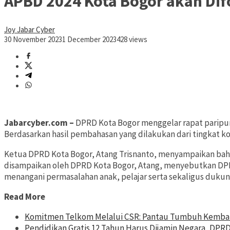
APBD 2024 Kota Bogor akan Di
Joy Jabar Cyber
30 November 2023
1 December 2023
428 views
Jabarcyber.com –
DPRD Kota Bogor menggelar rapat paripur
Berdasarkan hasil pembahasan yang dilakukan dari tingkat 
Ketua DPRD Kota Bogor, Atang Trisnanto, menyampaikan bah
disampaikan oleh DPRD Kota Bogor, Atang, menyebutkan DP
menangani permasalahan anak, pelajar serta sekaligus dukung
Read More
Komitmen Telkom Melalui CSR: Pantau Tumbuh Kembang
Pendidikan Gratis 12 Tahun Harus Dijamin Negara, DPR