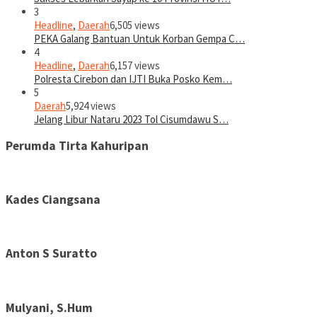
3
Headline
,
Daerah
6,505 views
PEKA Galang Bantuan Untuk Korban Gempa C…
4
Headline
,
Daerah
6,157 views
Polresta Cirebon dan IJTI Buka Posko Kem…
5
Daerah
5,924 views
Jelang Libur Nataru 2023 Tol Cisumdawu S…
Perumda Tirta Kahuripan
Kades Ciangsana
Anton S Suratto
Mulyani, S.Hum