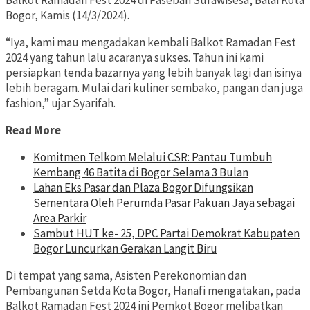
Balkot Ramadan Fest 2024 di Paseban Surawisesa, Balai Kota
Bogor, Kamis (14/3/2024).
“Iya, kami mau mengadakan kembali Balkot Ramadan Fest
2024 yang tahun lalu acaranya sukses. Tahun ini kami
persiapkan tenda bazarnya yang lebih banyak lagi dan isinya
lebih beragam. Mulai dari kuliner sembako, pangan dan juga
fashion,” ujar Syarifah.
Read More
Komitmen Telkom Melalui CSR: Pantau Tumbuh
Kembang 46 Batita di Bogor Selama 3 Bulan
Lahan Eks Pasar dan Plaza Bogor Difungsikan
Sementara Oleh Perumda Pasar Pakuan Jaya sebagai
Area Parkir
Sambut HUT ke- 25, DPC Partai Demokrat Kabupaten
Bogor Luncurkan Gerakan Langit Biru
Di tempat yang sama, Asisten Perekonomian dan
Pembangunan Setda Kota Bogor, Hanafi mengatakan, pada
Balkot Ramadan Fest 2024 ini Pemkot Bogor melibatkan