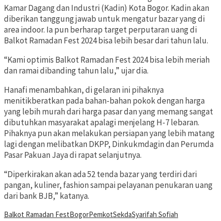
Kamar Dagang dan Industri (Kadin) Kota Bogor. Kadin akan
diberikan tanggung jawab untuk mengatur bazar yang di
area indoor. Ia pun berharap target perputaran uang di
Balkot Ramadan Fest 2024 bisa lebih besar dari tahun lalu.
“Kami optimis Balkot Ramadan Fest 2024 bisa lebih meriah
dan ramai dibanding tahun lalu,” ujar dia.
Hanafi menambahkan, di gelaran ini pihaknya
menitikberatkan pada bahan-bahan pokok dengan harga
yang lebih murah dari harga pasar dan yang memang sangat
dibutuhkan masyarakat apalagi menjelang H-7 lebaran.
Pihaknya pun akan melakukan persiapan yang lebih matang
lagi dengan melibatkan DKPP, Dinkukmdagin dan Perumda
Pasar Pakuan Jaya di rapat selanjutnya.
“Diperkirakan akan ada 52 tenda bazar yang terdiri dari
pangan, kuliner, fashion sampai pelayanan penukaran uang
dari bank BJB,” katanya.
Balkot Ramadan Fest
Bogor
Pemkot
Sekda
Syarifah Sofiah