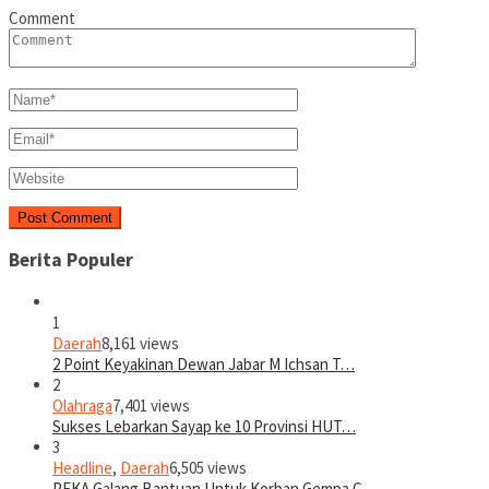
Comment
Berita Populer
1
Daerah
8,161 views
2 Point Keyakinan Dewan Jabar M Ichsan T…
2
Olahraga
7,401 views
Sukses Lebarkan Sayap ke 10 Provinsi HUT…
3
Headline
,
Daerah
6,505 views
PEKA Galang Bantuan Untuk Korban Gempa C…