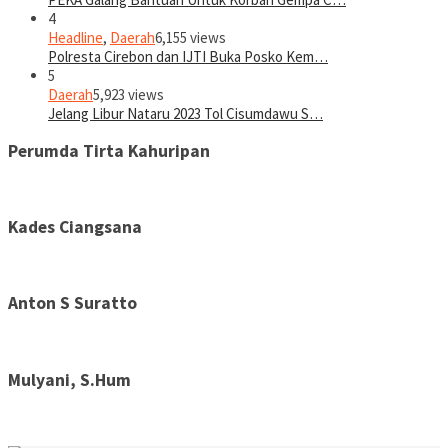
4
Headline
,
Daerah
6,155 views
Polresta Cirebon dan IJTI Buka Posko Kem…
5
Daerah
5,923 views
Jelang Libur Nataru 2023 Tol Cisumdawu S…
Perumda Tirta Kahuripan
Kades Ciangsana
Anton S Suratto
Mulyani, S.Hum