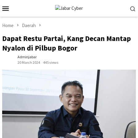
Skip
Mobile
to
Menu
content
Home
Daerah
Dapat Restu Partai, Kang Decan Mantap
Nyalon di Pilbup Bogor
Adminjabar
20 March 2024
445 views