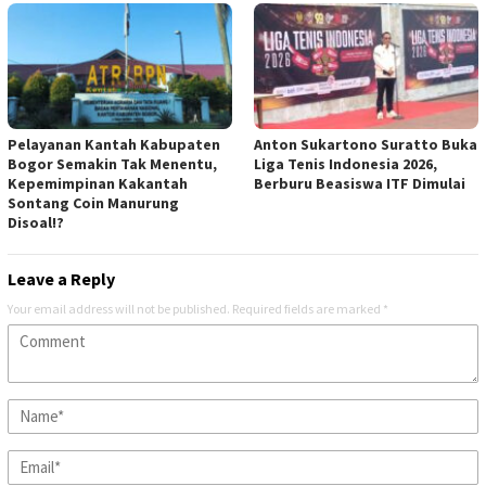
Pelayanan Kantah Kabupaten
Anton Sukartono Suratto Buka
Bogor Semakin Tak Menentu,
Liga Tenis Indonesia 2026,
Kepemimpinan Kakantah
Berburu Beasiswa ITF Dimulai
Sontang Coin Manurung
Disoal!?
Leave a Reply
Your email address will not be published.
Required fields are marked
*