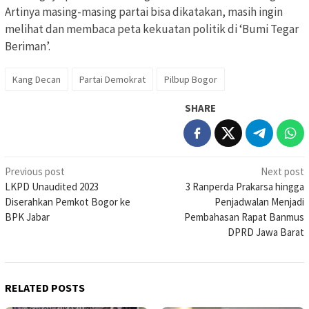
Artinya masing-masing partai bisa dikatakan, masih ingin
melihat dan membaca peta kekuatan politik di ‘Bumi Tegar
Beriman’.
Kang Decan
Partai Demokrat
Pilbup Bogor
SHARE
Post
Previous post
Next post
LKPD Unaudited 2023
3 Ranperda Prakarsa hingga
navigation
Diserahkan Pemkot Bogor ke
Penjadwalan Menjadi
BPK Jabar
Pembahasan Rapat Banmus
DPRD Jawa Barat
RELATED POSTS