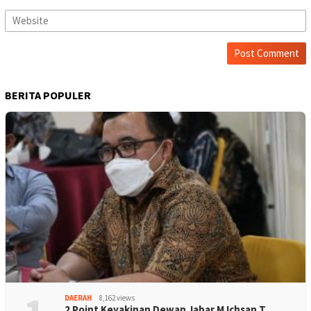
BERITA POPULER
DAERAH
8,162 views
2 Point Keyakinan Dewan Jabar M Ichsan T…