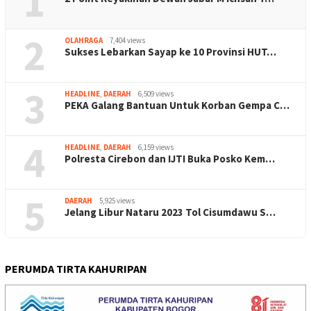
1
2
OLAHRAGA
7,404 views
Sukses Lebarkan Sayap ke 10 Provinsi HUT…
3
HEADLINE
,
DAERAH
6,509 views
PEKA Galang Bantuan Untuk Korban Gempa C…
4
HEADLINE
,
DAERAH
6,159 views
Polresta Cirebon dan IJTI Buka Posko Kem…
5
DAERAH
5,925 views
Jelang Libur Nataru 2023 Tol Cisumdawu S…
PERUMDA TIRTA KAHURIPAN