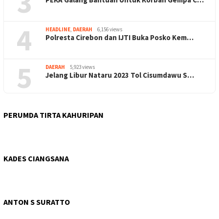
3
4
HEADLINE
,
DAERAH
6,156 views
Polresta Cirebon dan IJTI Buka Posko Kem…
5
DAERAH
5,923 views
Jelang Libur Nataru 2023 Tol Cisumdawu S…
PERUMDA TIRTA KAHURIPAN
KADES CIANGSANA
ANTON S SURATTO