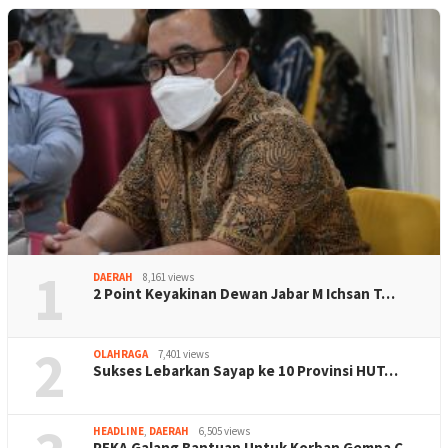
1
DAERAH
8,161 views
2 Point Keyakinan Dewan Jabar M Ichsan T…
2
OLAHRAGA
7,401 views
Sukses Lebarkan Sayap ke 10 Provinsi HUT…
HEADLINE
,
DAERAH
6,505 views
PEKA Galang Bantuan Untuk Korban Gempa C…