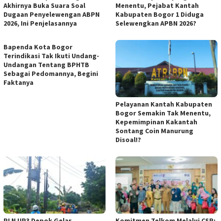
Akhirnya Buka Suara Soal
Menentu, Pejabat Kantah
Dugaan Penyelewengan ABPN
Kabupaten Bogor 1 Diduga
2026, Ini Penjelasannya
Selewengkan APBN 2026?
Bapenda Kota Bogor
Terindikasi Tak Ikuti Undang-
Undangan Tentang BPHTB
Sebagai Pedomannya, Begini
Faktanya
Pelayanan Kantah Kabupaten
Bogor Semakin Tak Menentu,
Kepemimpinan Kakantah
Sontang Coin Manurung
Disoal!?
PLN UP3 Depok Gelar
Komitmen Telkom Melalui CSR: