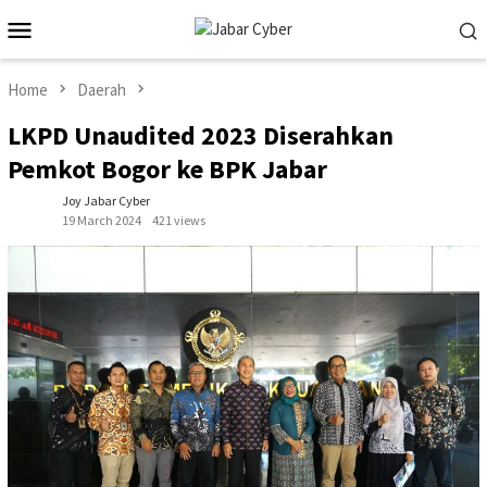
Skip
Mobile
to
Menu
content
Home
Daerah
LKPD Unaudited 2023 Diserahkan
Pemkot Bogor ke BPK Jabar
Joy Jabar Cyber
19 March 2024
421 views