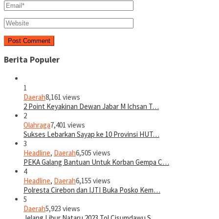
Berita Populer
1
Daerah
8,161 views
2 Point Keyakinan Dewan Jabar M Ichsan T…
2
Olahraga
7,401 views
Sukses Lebarkan Sayap ke 10 Provinsi HUT…
3
Headline
,
Daerah
6,505 views
PEKA Galang Bantuan Untuk Korban Gempa C…
4
Headline
,
Daerah
6,155 views
Polresta Cirebon dan IJTI Buka Posko Kem…
5
Daerah
5,923 views
Jelang Libur Nataru 2023 Tol Cisumdawu S…