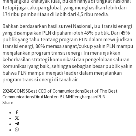
menjangkau khalayak luas, bukan hanya di tingkat nasional
tetapi juga cakupan global, yang menghasilkan lebih dari
174 ribu pemberitaan di lebih dari 4,5 ribu media.
Bahkan berdasarkan hasil survei Nasional, isu transisi energi
yang disampaikan PLN dipahami oleh 45% publik. Dari 45%
publik yang tahu tentang program PLN dalam mewujudkan
transisi energi, 86% merasa sangat/cukup yakin PLN mampu
menjalankan program transisi energi. Ini menunjukkan
keberhasilan strategi komunikasi dan pengelolaan saluran
komunikasi yang baik, sehingga sebagian besar publik yakin
bahwa PLN mampu menjadi leader dalam menjalankan
program transisi energi di tanah air.
2024
BCOMSS
Best CEO of Communications
Best of The Best
Communications
Dirut
Menteri BUMN
Penghargaan
PLN
Share