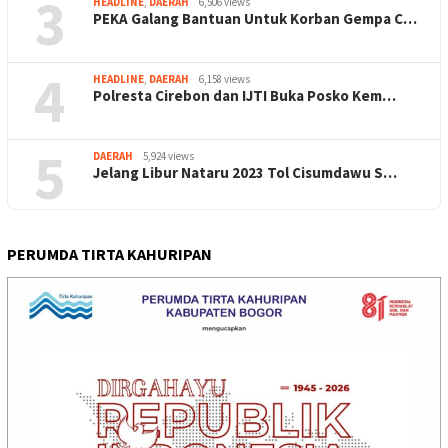
3
HEADLINE
,
DAERAH
6,506 views
PEKA Galang Bantuan Untuk Korban Gempa C…
4
HEADLINE
,
DAERAH
6,158 views
Polresta Cirebon dan IJTI Buka Posko Kem…
5
DAERAH
5,924 views
Jelang Libur Nataru 2023 Tol Cisumdawu S…
PERUMDA TIRTA KAHURIPAN