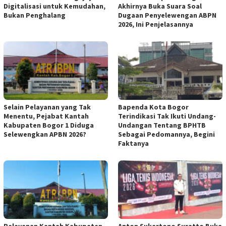
Digitalisasi untuk Kemudahan,
Akhirnya Buka Suara Soal
Bukan Penghalang
Dugaan Penyelewengan ABPN
2026, Ini Penjelasannya
Selain Pelayanan yang Tak
Bapenda Kota Bogor
Menentu, Pejabat Kantah
Terindikasi Tak Ikuti Undang-
Kabupaten Bogor 1 Diduga
Undangan Tentang BPHTB
Selewengkan APBN 2026?
Sebagai Pedomannya, Begini
Faktanya
Pelayanan Kantah Kabupaten
Anton Sukartono Suratto Buka