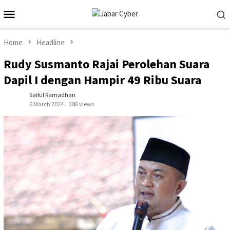
Skip
Mobile
to
Menu
content
Home
Headline
Rudy Susmanto Rajai Perolehan Suara
Dapil I dengan Hampir 49 Ribu Suara
Saiful Ramadhan
6 March 2024
386 views