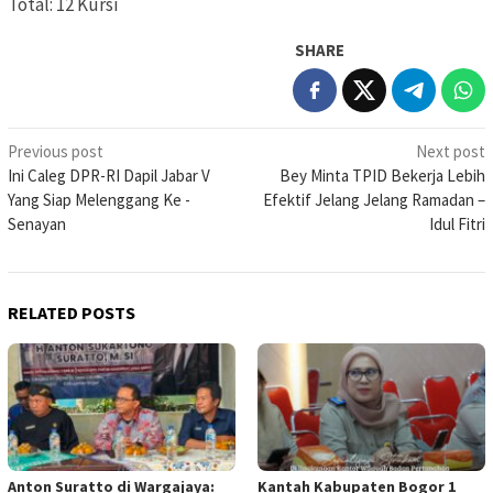
Total: 12 Kursi
SHARE
Post
Previous post
Next post
Ini Caleg DPR-RI Dapil Jabar V
Bey Minta TPID Bekerja Lebih
navigation
Yang Siap Melenggang Ke -
Efektif Jelang Jelang Ramadan –
Senayan
Idul Fitri
RELATED POSTS
Anton Suratto di Wargajaya:
Kantah Kabupaten Bogor 1