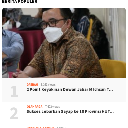
BERITA POPULER
1
DAERAH
8,161 views
2 Point Keyakinan Dewan Jabar M Ichsan T…
2
OLAHRAGA
7,402 views
Sukses Lebarkan Sayap ke 10 Provinsi HUT…