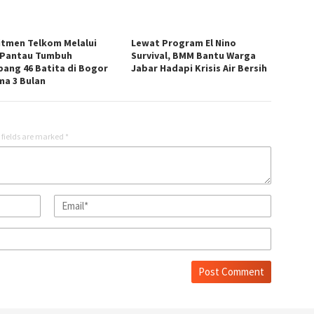
tmen Telkom Melalui
Lewat Program El Nino
 Pantau Tumbuh
Survival, BMM Bantu Warga
ang 46 Batita di Bogor
Jabar Hadapi Krisis Air Bersih
ma 3 Bulan
 fields are marked
*