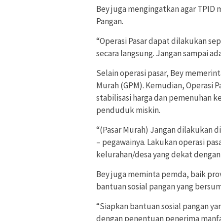
Bey juga mengingatkan agar TPID m
Pangan.
“Operasi Pasar dapat dilakukan s
secara langsung. Jangan sampai ada 
Selain operasi pasar, Bey memerin
Murah (GPM). Kemudian, Operasi Pa
stabilisasi harga dan pemenuhan k
penduduk miskin.
“(Pasar Murah) Jangan dilakukan di
– pegawainya. Lakukan operasi pasa
kelurahan/desa yang dekat dengan
Bey juga meminta pemda, baik pro
bantuan sosial pangan yang bersum
“Siapkan bantuan sosial pangan ya
dengan penentuan penerima manfaat