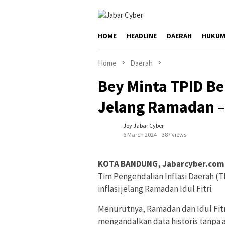
Skip
to
content
HOME
HEADLINE
DAERAH
HUKUM
Home
Daerah
Bey Minta TPID Be
Jelang Ramadan – I
Joy Jabar Cyber
6 March 2024
387 views
KOTA BANDUNG, Jabarcyber.com
Tim Pengendalian Inflasi Daerah (
inflasi jelang Ramadan Idul Fitri.
Menurutnya, Ramadan dan Idul Fit
mengandalkan data historis tanpa ad