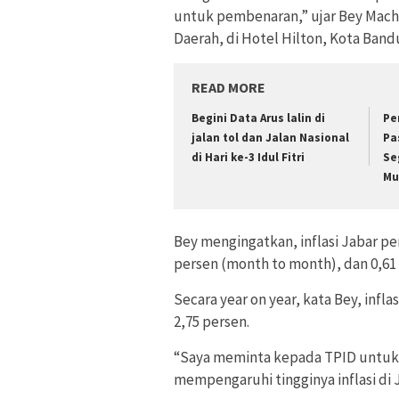
untuk pembenaran,” ujar Bey Machm
Daerah, di Hotel Hilton, Kota Band
READ MORE
Begini Data Arus lalin di
Pe
jalan tol dan Jalan Nasional
Pa
di Hari ke-3 Idul Fitri
Se
Mu
Bey mengingatkan, inflasi Jabar per
persen (month to month), dan 0,61 
Secara year on year, kata Bey, infla
2,75 persen.
“Saya meminta kepada TPID untuk 
mempengaruhi tingginya inflasi di J