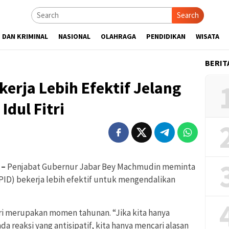
Search
 DAN KRIMINAL
NASIONAL
OLAHRAGA
PENDIDIKAN
WISATA
BERIT
kerja Lebih Efektif Jelang
dul Fitri
 –
Penjabat Gubernur Jabar Bey Machmudin meminta
TPID) bekerja lebih efektif untuk mengendalikan
ri merupakan momen tahunan. “Jika kita hanya
a reaksi yang antisipatif, kita hanya mencari alasan