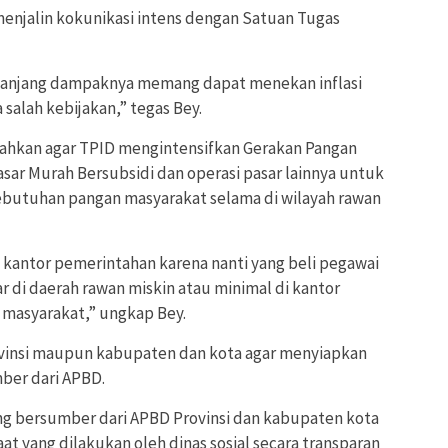
enjalin kokunikasi intens dengan Satuan Tugas
epanjang dampaknya memang dapat menekan inflasi
salah kebijakan,” tegas Bey.
tahkan agar TPID mengintensifkan Gerakan Pangan
sar Murah Bersubsidi dan operasi pasar lainnya untuk
ebutuhan pangan masyarakat selama di wilayah rawan
 kantor pemerintahan karena nanti yang beli pegawai
r di daerah rawan miskin atau minimal di kantor
 masyarakat,” ungkap Bey.
vinsi maupun kabupaten dan kota agar menyiapkan
ber dari APBD.
ng bersumber dari APBD Provinsi dan kabupaten kota
 yang dilakukan oleh dinas sosial secara transparan