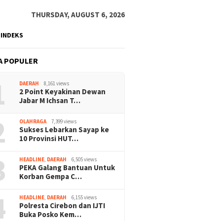
THURSDAY, AUGUST 6, 2026
INDEKS
A POPULER
1
DAERAH
8,161 views
2 Point Keyakinan Dewan
Jabar M Ichsan T…
2
OLAHRAGA
7,399 views
Sukses Lebarkan Sayap ke
10 Provinsi HUT…
3
HEADLINE
,
DAERAH
6,505 views
PEKA Galang Bantuan Untuk
Korban Gempa C…
4
HEADLINE
,
DAERAH
6,155 views
Polresta Cirebon dan IJTI
Buka Posko Kem…