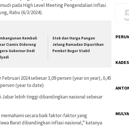
udi pada High Level Meeting Pengendalian Inflasi
ung, Rabu (6/3/2024).
PERUM
mbangunan Kembali
Stok dan Harga Pangan
sar Ciamis Didorong
Jelang Ramadan Dipastikan
gera Gubernur Dedi
Pemkot Bogor Stabil
lyadi
KADES
 Februari 2024 sebesar 3,09 persen (year on year), 0,45
persen (year to date).
ANTON
si Jabar lebih tinggi dibandingkan nasional sebesar
MULYA
memahami secara baik faktor-faktor yang
awa Barat dibandingkan inflasi nasional,” katanya.