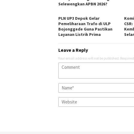
Selewengkan APBN 2026?
PLN UP3 Depok Gelar
Komi
Pemeliharaan Trafo di ULP
CSR:
Bojonggede Guna Pastikan
Kemb
Layanan Listrik Prima
Sela
Leave a Reply
Your email address will not be published.
Required