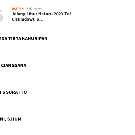
5
DAERAH
5,921 views
Jelang Libur Nataru 2023 Tol
Cisumdawu S…
DA TIRTA KAHURIPAN
 CIANGSANA
 S SURATTO
NI, S.HUM