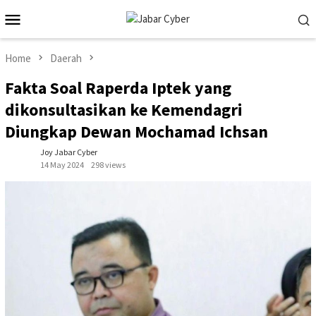
Skip
Mobile
to
Menu
content
Home
Daerah
Fakta Soal Raperda Iptek yang
dikonsultasikan ke Kemendagri
Diungkap Dewan Mochamad Ichsan
Joy Jabar Cyber
14 May 2024
298 views