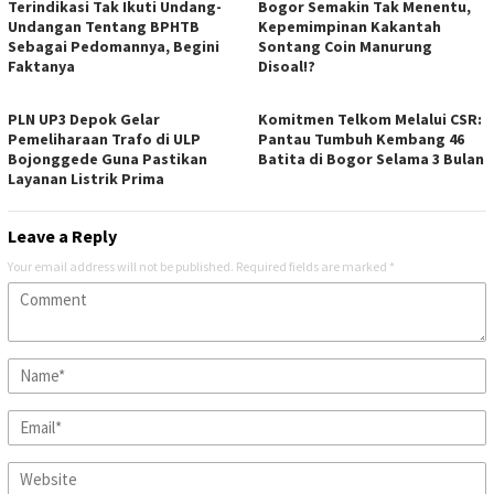
Terindikasi Tak Ikuti Undang-
Bogor Semakin Tak Menentu,
Undangan Tentang BPHTB
Kepemimpinan Kakantah
Sebagai Pedomannya, Begini
Sontang Coin Manurung
Faktanya
Disoal!?
PLN UP3 Depok Gelar
Komitmen Telkom Melalui CSR:
Pemeliharaan Trafo di ULP
Pantau Tumbuh Kembang 46
Bojonggede Guna Pastikan
Batita di Bogor Selama 3 Bulan
Layanan Listrik Prima
Leave a Reply
Your email address will not be published.
Required fields are marked
*