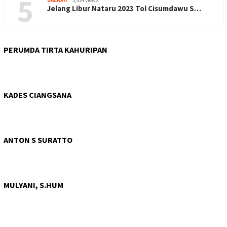
5
DAERAH
5,924 views
Jelang Libur Nataru 2023 Tol Cisumdawu S…
PERUMDA TIRTA KAHURIPAN
KADES CIANGSANA
ANTON S SURATTO
MULYANI, S.HUM