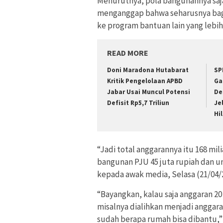
Menurutnya, pola bangunannya saja 
menganggap bahwa seharusnya bagi
ke program bantuan lain yang lebih 
READ MORE
Doni Maradona Hutabarat
SP
Kritik Pengelolaan APBD
Ga
Jabar Usai Muncul Potensi
De
Defisit Rp5,7 Triliun
Je
Hi
“Jadi total anggarannya itu 168 mil
bangunan PJU 45 juta rupiah dan unt
kepada awak media, Selasa (21/04/
“Bayangkan, kalau saja anggaran 2
misalnya dialihkan menjadi anggara
sudah berapa rumah bisa dibantu,