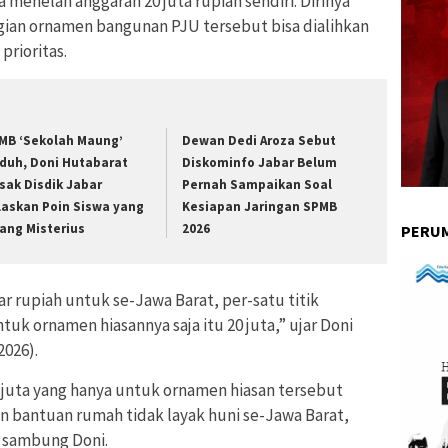
menelan anggaran 20 juta rupiah sendiri. Dirinya
an ornamen bangunan PJU tersebut bisa dialihkan
prioritas.
MB ‘Sekolah Maung’
Dewan Dedi Aroza Sebut
duh, Doni Hutabarat
Diskominfo Jabar Belum
sak Disdik Jabar
Pernah Sampaikan Soal
laskan Poin Siswa yang
Kesiapan Jaringan SPMB
lang Misterius
2026
PERUM
iar rupiah untuk se-Jawa Barat, per-satu titik
uk ornamen hiasannya saja itu 20 juta,” ujar Doni
2026).
0 juta yang hanya untuk ornamen hiasan tersebut
n bantuan rumah tidak layak huni se-Jawa Barat,
” sambung Doni.