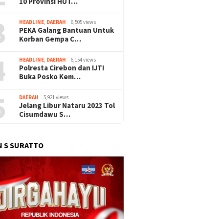
10 Provinsi HUT…
3
HEADLINE
,
DAERAH
6,505 views
PEKA Galang Bantuan Untuk
Korban Gempa C…
4
HEADLINE
,
DAERAH
6,154 views
Polresta Cirebon dan IJTI
Buka Posko Kem…
5
DAERAH
5,921 views
Jelang Libur Nataru 2023 Tol
Cisumdawu S…
 S SURATTO