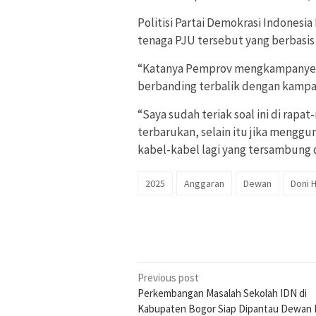
Politisi Partai Demokrasi Indonesi
tenaga PJU tersebut yang berbasis l
“Katanya Pemprov mengkampanyekan
berbanding terbalik dengan kampan
“Saya sudah teriak soal ini di rapa
terbarukan, selain itu jika menggu
kabel-kabel lagi yang tersambung d
2025
Anggaran
Dewan
Doni 
Post
Previous post
Perkembangan Masalah Sekolah IDN di
navigation
Kabupaten Bogor Siap Dipantau Dewan 