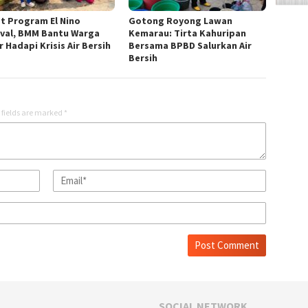
t Program El Nino
Gotong Royong Lawan
ival, BMM Bantu Warga
Kemarau: Tirta Kahuripan
 Hadapi Krisis Air Bersih
Bersama BPBD Salurkan Air
Bersih
 fields are marked
*
SOCIAL NETWORK