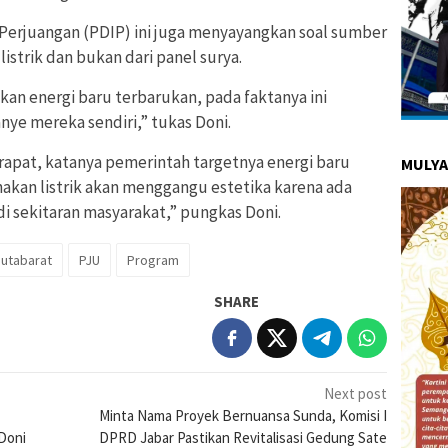
a Perjuangan (PDIP) ini juga menyayangkan soal sumber
istrik dan bukan dari panel surya.
 energi baru terbarukan, pada faktanya ini
ye mereka sendiri,” tukas Doni.
t-rapat, katanya pemerintah targetnya energi baru
MULYA
nakan listrik akan menggangu estetika karena ada
i sekitaran masyarakat,” pungkas Doni.
Hutabarat
PJU
Program
SHARE
Next post
Minta Nama Proyek Bernuansa Sunda, Komisi I
Doni
DPRD Jabar Pastikan Revitalisasi Gedung Sate