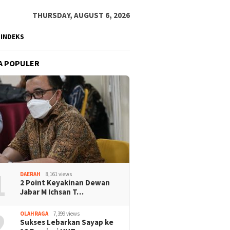
THURSDAY, AUGUST 6, 2026
INDEKS
A POPULER
1
DAERAH
8,161 views
2 Point Keyakinan Dewan
Jabar M Ichsan T…
2
OLAHRAGA
7,399 views
Sukses Lebarkan Sayap ke