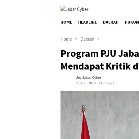
Skip
to
content
HOME
HEADLINE
DAERAH
HUKUM
Home
Daerah
Program PJU Jaba
Mendapat Kritik 
Joy Jabar Cyber
21 April 2026
110 views