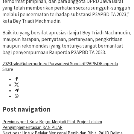
terhormat pimpinan, dan para anggota DPRD Jawa Barat
yang telah memberikan perhatian secara sungguh-sungguh
melalui pencermatan terhadap substansi P2APBD TA 2023,”
kata Bey Triadi Machmudin.
Baik itu yang bersifat apresiasi lanjut Bey Triadi Machmudin,
maupun harapan, pernyataan, pertanyaan, pengkritisan
maupun rekomendasi yang tentunya sangat bermanfaat
bagi penyempurnaan Ranperda P2APBD TA 2023.
2023
fraksi
Gubernur
Ineu Purwadewi Sundari
P2APBD
Ranperda
Share
Post navigation
Previous post
Kota Bogor Menjadi Pilot Project dalam
Pengimplementasian RAN PIJAR
Next post
Untuk Belajar Mengenal Benih dan Bibit, PAUD Delima