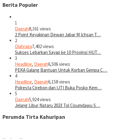
Berita Populer
1
Daerah
8,161 views
2 Point Keyakinan Dewan Jabar M Ichsan T…
2
Olahraga
7,402 views
Sukses Lebarkan Sayap ke 10 Provinsi HUT…
3
Headline
,
Daerah
6,506 views
PEKA Galang Bantuan Untuk Korban Gempa C…
4
Headline
,
Daerah
6,158 views
Polresta Cirebon dan IJTI Buka Posko Kem…
5
Daerah
5,924 views
Jelang Libur Nataru 2023 Tol Cisumdawu S…
Perumda Tirta Kahuripan