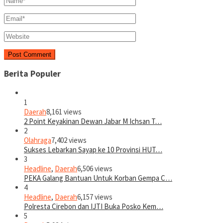
Berita Populer
1
Daerah
8,161 views
2 Point Keyakinan Dewan Jabar M Ichsan T…
2
Olahraga
7,402 views
Sukses Lebarkan Sayap ke 10 Provinsi HUT…
3
Headline
,
Daerah
6,506 views
PEKA Galang Bantuan Untuk Korban Gempa C…
4
Headline
,
Daerah
6,157 views
Polresta Cirebon dan IJTI Buka Posko Kem…
5