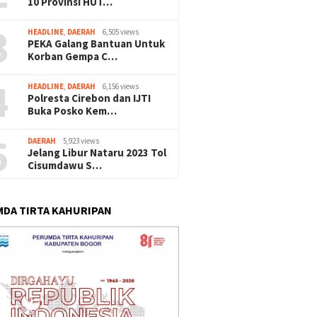
10 Provinsi HUT…
3
HEADLINE
,
DAERAH
6,505 views
PEKA Galang Bantuan Untuk
Korban Gempa C…
4
HEADLINE
,
DAERAH
6,156 views
Polresta Cirebon dan IJTI
Buka Posko Kem…
5
DAERAH
5,923 views
Jelang Libur Nataru 2023 Tol
Cisumdawu S…
DA TIRTA KAHURIPAN