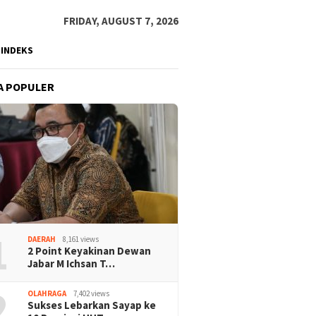
FRIDAY, AUGUST 7, 2026
INDEKS
A POPULER
1
DAERAH
8,161 views
2 Point Keyakinan Dewan
Jabar M Ichsan T…
2
OLAHRAGA
7,402 views
Sukses Lebarkan Sayap ke