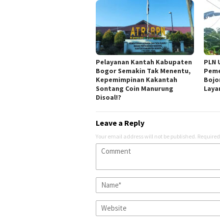
Pelayanan Kantah Kabupaten
PLN 
Bogor Semakin Tak Menentu,
Peme
Kepemimpinan Kakantah
Bojo
Sontang Coin Manurung
Laya
Disoal!?
Leave a Reply
Your email address will not be published.
Required