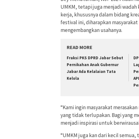
UMKM, tetapi juga menjadi wadah ko
kerja, khususnya dalam bidang krea
festival ini, diharapkan masyarakat
mengembangkan usahanya.
READ MORE
Fraksi PKS DPRD Jabar Sebut
DP
Pernikahan Anak Gubernur
La
Jabar Ada Kelalaian Tata
Pe
Kelola
AP
Pe
“Kami ingin masyarakat merasakan
yang tidak terlupakan. Bagi yang
menjadi inspirasi untuk berwiraus
“UMKM juga kan dari kecil semua, 