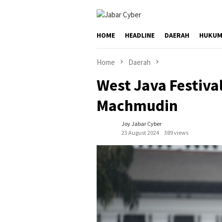
Skip
to
content
HOME
HEADLINE
DAERAH
HUKUM
Home
Daerah
West Java Festiva
Machmudin
Joy Jabar Cyber
23 August 2024
389 views