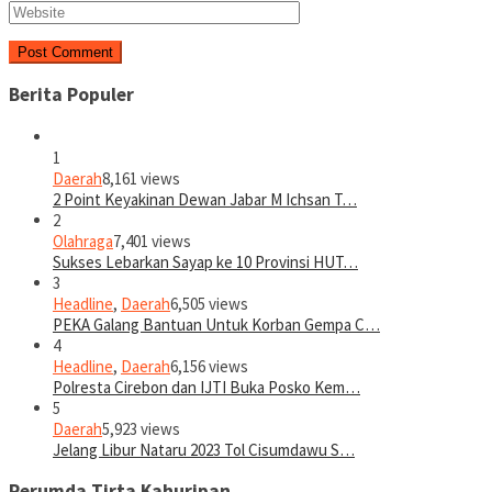
Berita Populer
1
Daerah
8,161 views
2 Point Keyakinan Dewan Jabar M Ichsan T…
2
Olahraga
7,401 views
Sukses Lebarkan Sayap ke 10 Provinsi HUT…
3
Headline
,
Daerah
6,505 views
PEKA Galang Bantuan Untuk Korban Gempa C…
4
Headline
,
Daerah
6,156 views
Polresta Cirebon dan IJTI Buka Posko Kem…
5
Daerah
5,923 views
Jelang Libur Nataru 2023 Tol Cisumdawu S…
Perumda Tirta Kahuripan