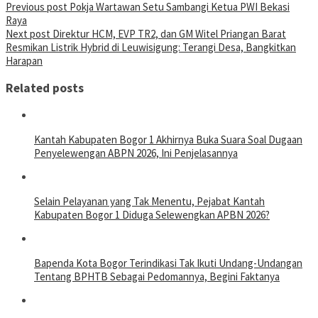
Previous post
Pokja Wartawan Setu Sambangi Ketua PWI Bekasi
Raya
Next post
Direktur HCM, EVP TR2, dan GM Witel Priangan Barat
Resmikan Listrik Hybrid di Leuwisigung: Terangi Desa, Bangkitkan
Harapan
Related posts
Kantah Kabupaten Bogor 1 Akhirnya Buka Suara Soal Dugaan
Penyelewengan ABPN 2026, Ini Penjelasannya
Selain Pelayanan yang Tak Menentu, Pejabat Kantah
Kabupaten Bogor 1 Diduga Selewengkan APBN 2026?
Bapenda Kota Bogor Terindikasi Tak Ikuti Undang-Undangan
Tentang BPHTB Sebagai Pedomannya, Begini Faktanya