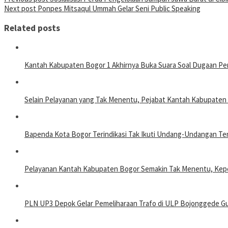
Next post
Ponpes Mitsaqul Ummah Gelar Seni Public Speaking
Related posts
Kantah Kabupaten Bogor 1 Akhirnya Buka Suara Soal Dugaan Pe
Selain Pelayanan yang Tak Menentu, Pejabat Kantah Kabupate
Bapenda Kota Bogor Terindikasi Tak Ikuti Undang-Undangan T
Pelayanan Kantah Kabupaten Bogor Semakin Tak Menentu, Kepe
PLN UP3 Depok Gelar Pemeliharaan Trafo di ULP Bojonggede Gun