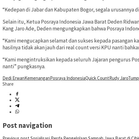
“Kedepan di Jabar dan Kabupaten Bogor, segala urusannya di
Selain itu, Ketua Posraya Indonesia Jawa Barat Deden Rid
Kang Jaro Ade, Deden mengungkapkan bahwa Posraya Indones
“Kami mengucapkan selamat dan sukses kepada pasangan kang
hasilnya tidak akan jauh dari real count versi KPU nanti bahk
“Kami mengintruksikan kepada seluruh Jajaran pengurus Pos
nanti” pungkasnya.
Dedi Erwan
Kemenangan
Posraya Indonesia
Quick Count
Rudy Jaro
Tump
Share
Post navigation
Previous post
Sosialisasi Perda Pengelolaan Sampah Jawa Barat di Ci