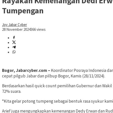
Rayakan Kemenangan Dedi Erwan
Tumpengan
Joy Jabar Cyber
28 November 2024
366 views
Bogor, Jabarcyber.com
–
Koordinator Posraya Indonesia d
cepat pilgub Jabar dan pilbup Bogor, Kamis (28/11/2024).
Berdasarkan hasil quick count pemilihan Gubernur dan Wak
72% suara.
“Kita gelar potong tumpeng sebagai bentuk rasa syukur kami 
Arief juga mengungkapkan kemenangan Dedy Erwan dan Rudy