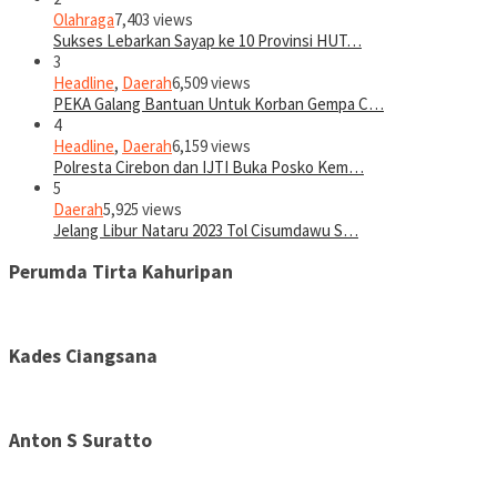
Olahraga
7,403 views
Sukses Lebarkan Sayap ke 10 Provinsi HUT…
3
Headline
,
Daerah
6,509 views
PEKA Galang Bantuan Untuk Korban Gempa C…
4
Headline
,
Daerah
6,159 views
Polresta Cirebon dan IJTI Buka Posko Kem…
5
Daerah
5,925 views
Jelang Libur Nataru 2023 Tol Cisumdawu S…
Perumda Tirta Kahuripan
Kades Ciangsana
Anton S Suratto