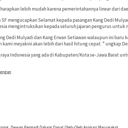
harapkan lebih mudah karena pemerintahannya linear dari dae
wan SF mengucapkan Selamat kepada pasangan Kang Dedi Mulya
ia mengintruksikan kepada seluruh jajaran pengurus untuk m
 Dedi Mulyadi dan Kang Erwan Setiawan walaupun ini baru ke
an kami meyakini akan lebih dari hasil hitung cepat. ” ungkap D
raya Indonesia yang ada di Kabupaten/Kota se-Jawa Barat unt
engan
binong, Dewan Permadi Dalung Dapat Oleh-Oleh Aspirasi Masyarakat