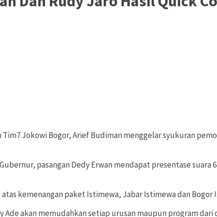
 Dan Rudy Jaro Hasil Quick Cou
an Tim7 Jokowi Bogor, Arief Budiman menggelar syukuran pe
il Gubernur, pasangan Dedy Erwan mendapat presentase suara
atas kemenangan paket Istimewa, Jabar Istimewa dan Bogor Ist
 Ade akan memudahkan setiap urusan maupun program dari da