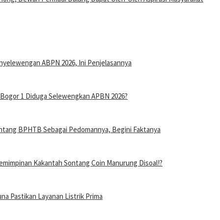
nyelewengan ABPN 2026, Ini Penjelasannya
n Bogor 1 Diduga Selewengkan APBN 2026?
entang BPHTB Sebagai Pedomannya, Begini Faktanya
mimpinan Kakantah Sontang Coin Manurung Disoal!?
a Pastikan Layanan Listrik Prima