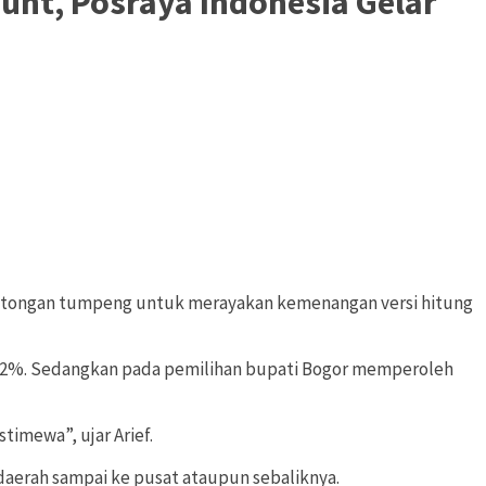
nt, Posraya Indonesia Gelar
motongan tumpeng untuk merayakan kemenangan versi hitung
 62%. Sedangkan pada pemilihan bupati Bogor memperoleh
imewa”, ujar Arief.
erah sampai ke pusat ataupun sebaliknya.