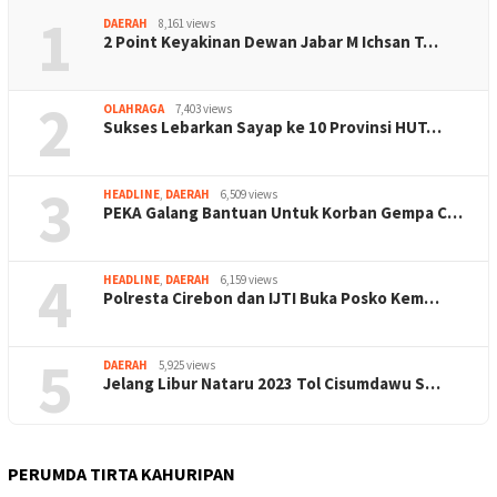
1
DAERAH
8,161 views
2 Point Keyakinan Dewan Jabar M Ichsan T…
2
OLAHRAGA
7,403 views
Sukses Lebarkan Sayap ke 10 Provinsi HUT…
3
HEADLINE
,
DAERAH
6,509 views
PEKA Galang Bantuan Untuk Korban Gempa C…
4
HEADLINE
,
DAERAH
6,159 views
Polresta Cirebon dan IJTI Buka Posko Kem…
5
DAERAH
5,925 views
Jelang Libur Nataru 2023 Tol Cisumdawu S…
PERUMDA TIRTA KAHURIPAN