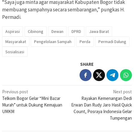
“Saya juga minta agar masyarakat Kabupaten Bogor tidak
membuang sampahnya secara sembarangan,” pungkas H.
Permadi.
Aspirasi
Cibinong
Dewan
DPRD
Jawa Barat
Masyarakat
Pengelolaan Sampah
Perda
Permadi Dalung
Sosialisasi
SHARE
Post
Previous post
Next post
Telkom Bogor Gelar “Mini Bazar
Rayakan Kemenangan Dedi
navigation
Murah” untuk Dukung Kemajuan
Erwan Dan Rudy Jaro Hasil Quick
UMKM
Count, Posraya Indonesia Gelar
Tumpengan