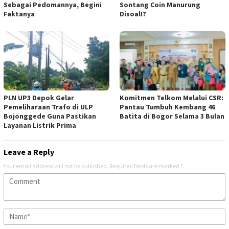
Sebagai Pedomannya, Begini
Sontang Coin Manurung
Faktanya
Disoal!?
PLN UP3 Depok Gelar
Komitmen Telkom Melalui CSR:
Pemeliharaan Trafo di ULP
Pantau Tumbuh Kembang 46
Bojonggede Guna Pastikan
Batita di Bogor Selama 3 Bulan
Layanan Listrik Prima
Leave a Reply
Your email address will not be published.
Required fields are marked
*