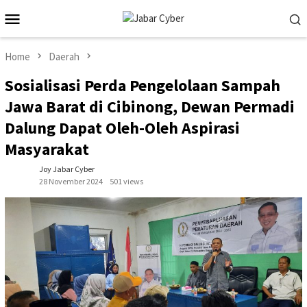
Skip
Mobile
to
Menu
content
Home
Daerah
Sosialisasi Perda Pengelolaan Sampah
Jawa Barat di Cibinong, Dewan Permadi
Dalung Dapat Oleh-Oleh Aspirasi
Masyarakat
Joy Jabar Cyber
28 November 2024
501 views