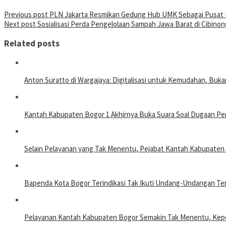
Previous post
PLN Jakarta Resmikan Gedung Hub UMK Sebagai Pusa
Next post
Sosialisasi Perda Pengelolaan Sampah Jawa Barat di Cibino
Related posts
Anton Suratto di Wargajaya: Digitalisasi untuk Kemudahan, Buk
Kantah Kabupaten Bogor 1 Akhirnya Buka Suara Soal Dugaan Pe
Selain Pelayanan yang Tak Menentu, Pejabat Kantah Kabupate
Bapenda Kota Bogor Terindikasi Tak Ikuti Undang-Undangan T
Pelayanan Kantah Kabupaten Bogor Semakin Tak Menentu, Kepe