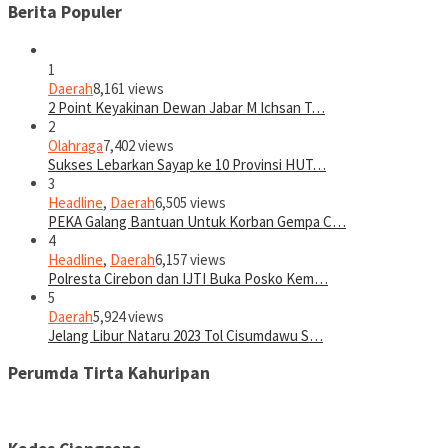
Berita Populer
1
Daerah
8,161 views
2 Point Keyakinan Dewan Jabar M Ichsan T…
2
Olahraga
7,402 views
Sukses Lebarkan Sayap ke 10 Provinsi HUT…
3
Headline
,
Daerah
6,505 views
PEKA Galang Bantuan Untuk Korban Gempa C…
4
Headline
,
Daerah
6,157 views
Polresta Cirebon dan IJTI Buka Posko Kem…
5
Daerah
5,924 views
Jelang Libur Nataru 2023 Tol Cisumdawu S…
Perumda Tirta Kahuripan