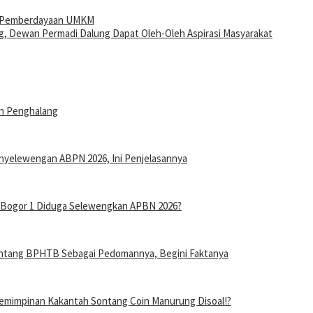
t Pemberdayaan UMKM
ng, Dewan Permadi Dalung Dapat Oleh-Oleh Aspirasi Masyarakat
an Penghalang
nyelewengan ABPN 2026, Ini Penjelasannya
n Bogor 1 Diduga Selewengkan APBN 2026?
entang BPHTB Sebagai Pedomannya, Begini Faktanya
mimpinan Kakantah Sontang Coin Manurung Disoal!?