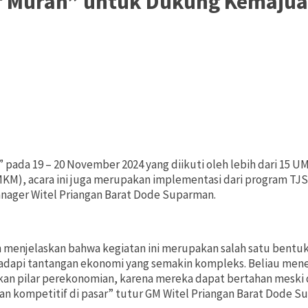
ar Murah” untuk Dukung Kemaj
 pada 19 – 20 November 2024 yang diikuti oleh lebih dari 15
M), acara ini juga merupakan implementasi dari program TJS
Manager Witel Priangan Barat Dode Suparman.
n menjelaskan bahwa kegiatan ini merupakan salah satu be
adapi tantangan ekonomi yang semakin kompleks. Beliau me
n pilar perekonomian, karena mereka dapat bertahan meski di t
n kompetitif di pasar” tutur GM Witel Priangan Barat Dode S