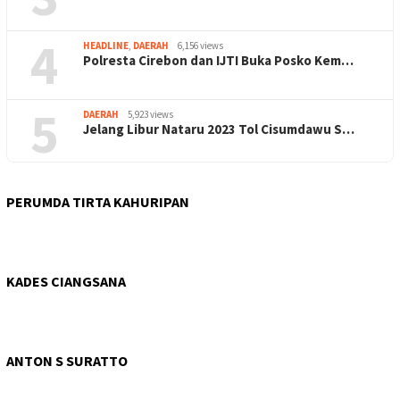
4
HEADLINE
,
DAERAH
6,156 views
Polresta Cirebon dan IJTI Buka Posko Kem…
5
DAERAH
5,923 views
Jelang Libur Nataru 2023 Tol Cisumdawu S…
PERUMDA TIRTA KAHURIPAN
KADES CIANGSANA
ANTON S SURATTO