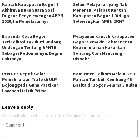
Kantah Kabupaten Bogor 1
Selain Pelayanan yang Tak
Akhirnya Buka Suara Soal
Menentu, Pejabat Kantah
Dugaan Penyelewengan ABPN
Kabupaten Bogor 1 Diduga
2026, Ini Penjelasannya
Selewengkan APBN 2026?
Bapenda Kota Bogor
Pelayanan Kantah Kabupaten
Terindikasi Tak Ikuti Undang-
Bogor Semakin Tak Menentu,
Undangan Tentang BPHTB
Kepemimpinan Kakantah
Sebagai Pedomannya, Begini
Sontang Coin Manurung
Faktanya
Disoal!?
PLN UP3 Depok Gelar
Komitmen Telkom Melalui CSR:
Pemeliharaan Trafo di ULP
Pantau Tumbuh Kembang 46
Bojonggede Guna Pastikan
Batita di Bogor Selama 3 Bulan
Layanan Listrik Prima
Leave a Reply
Your email address will not be published.
Required fields are marked
*