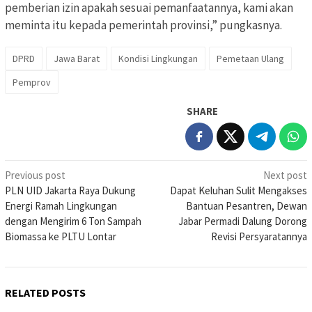
pemberian izin apakah sesuai pemanfaatannya, kami akan
meminta itu kepada pemerintah provinsi,” pungkasnya.
DPRD
Jawa Barat
Kondisi Lingkungan
Pemetaan Ulang
Pemprov
SHARE
Post
Previous post
Next post
PLN UID Jakarta Raya Dukung
Dapat Keluhan Sulit Mengakses
navigation
Energi Ramah Lingkungan
Bantuan Pesantren, Dewan
dengan Mengirim 6 Ton Sampah
Jabar Permadi Dalung Dorong
Biomassa ke PLTU Lontar
Revisi Persyaratannya
RELATED POSTS