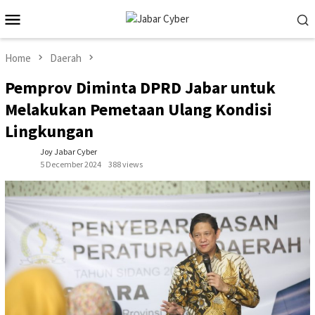
Skip
Mobile
to
Menu
content
Home
Daerah
Pemprov Diminta DPRD Jabar untuk
Melakukan Pemetaan Ulang Kondisi
Lingkungan
Joy Jabar Cyber
5 December 2024
388 views