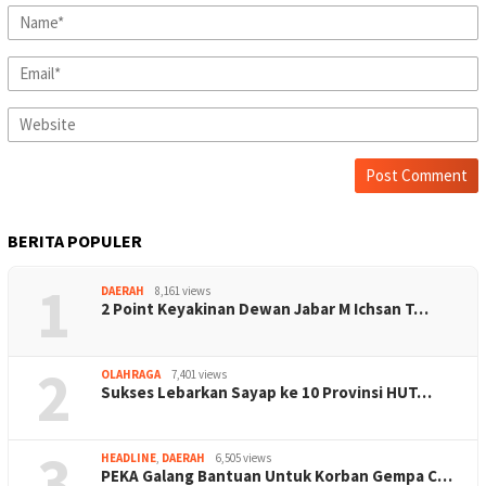
BERITA POPULER
1
DAERAH
8,161 views
2 Point Keyakinan Dewan Jabar M Ichsan T…
2
OLAHRAGA
7,401 views
Sukses Lebarkan Sayap ke 10 Provinsi HUT…
3
HEADLINE
,
DAERAH
6,505 views
PEKA Galang Bantuan Untuk Korban Gempa C…