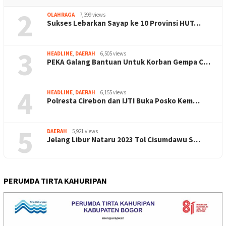
2
OLAHRAGA
7,399 views
Sukses Lebarkan Sayap ke 10 Provinsi HUT…
3
HEADLINE
,
DAERAH
6,505 views
PEKA Galang Bantuan Untuk Korban Gempa C…
4
HEADLINE
,
DAERAH
6,155 views
Polresta Cirebon dan IJTI Buka Posko Kem…
5
DAERAH
5,921 views
Jelang Libur Nataru 2023 Tol Cisumdawu S…
PERUMDA TIRTA KAHURIPAN