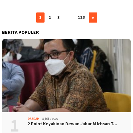
1
2
3
…
185
»
BERITA POPULER
1
DAERAH
8,161 views
2 Point Keyakinan Dewan Jabar M Ichsan T…