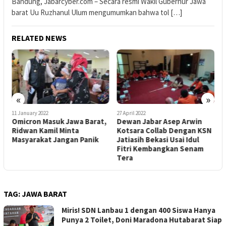
Bandung, Jabarcyber.com – Secara resmi Wakil Gubernur Jawa
barat Uu Ruzhanul Ulum mengumumkan bahwa tol […]
RELATED NEWS
«
»
11 January 2022
27 April 2022
2
Omicron Masuk Jawa Barat,
Dewan Jabar Asep Arwin
K
Ridwan Kamil Minta
Kotsara Collab Dengan KSN
J
Masyarakat Jangan Panik
Jatiasih Bekasi Usai Idul
P
Fitri Kembangkan Senam
Tera
TAG:
JAWA BARAT
Miris! SDN Lanbau 1 dengan 400 Siswa Hanya
Punya 2 Toilet, Doni Maradona Hutabarat Siap