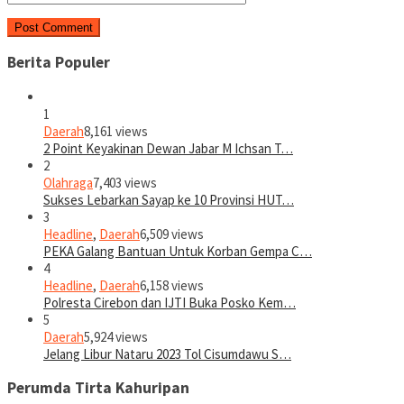
Berita Populer
1
Daerah
8,161 views
2 Point Keyakinan Dewan Jabar M Ichsan T…
2
Olahraga
7,403 views
Sukses Lebarkan Sayap ke 10 Provinsi HUT…
3
Headline
,
Daerah
6,509 views
PEKA Galang Bantuan Untuk Korban Gempa C…
4
Headline
,
Daerah
6,158 views
Polresta Cirebon dan IJTI Buka Posko Kem…
5
Daerah
5,924 views
Jelang Libur Nataru 2023 Tol Cisumdawu S…
Perumda Tirta Kahuripan