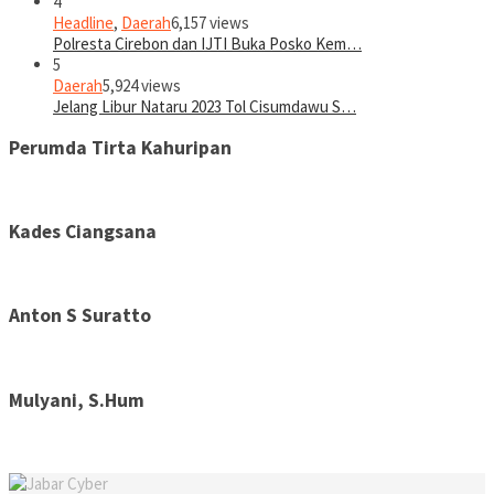
4
Headline
,
Daerah
6,157 views
Polresta Cirebon dan IJTI Buka Posko Kem…
5
Daerah
5,924 views
Jelang Libur Nataru 2023 Tol Cisumdawu S…
Perumda Tirta Kahuripan
Kades Ciangsana
Anton S Suratto
Mulyani, S.Hum