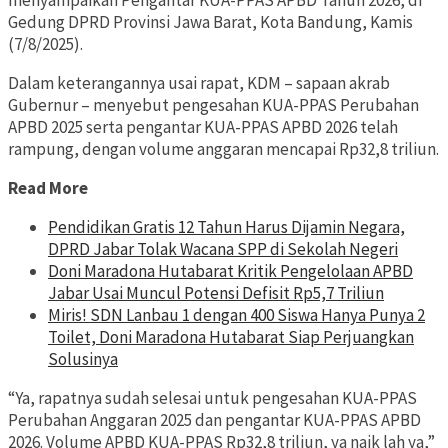
menyampaikan Pengantar KUA-PPAS APBD Tahun 2026, di
Gedung DPRD Provinsi Jawa Barat, Kota Bandung, Kamis
(7/8/2025).
Dalam keterangannya usai rapat, KDM – sapaan akrab
Gubernur – menyebut pengesahan KUA-PPAS Perubahan
APBD 2025 serta pengantar KUA-PPAS APBD 2026 telah
rampung, dengan volume anggaran mencapai Rp32,8 triliun.
Read More
Pendidikan Gratis 12 Tahun Harus Dijamin Negara,
DPRD Jabar Tolak Wacana SPP di Sekolah Negeri
Doni Maradona Hutabarat Kritik Pengelolaan APBD
Jabar Usai Muncul Potensi Defisit Rp5,7 Triliun
Miris! SDN Lanbau 1 dengan 400 Siswa Hanya Punya 2
Toilet, Doni Maradona Hutabarat Siap Perjuangkan
Solusinya
“Ya, rapatnya sudah selesai untuk pengesahan KUA-PPAS
Perubahan Anggaran 2025 dan pengantar KUA-PPAS APBD
2026. Volume APBD KUA-PPAS Rp32,8 triliun, ya naik lah ya,”