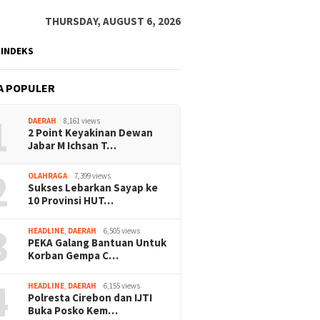
THURSDAY, AUGUST 6, 2026
INDEKS
A POPULER
1
DAERAH
8,161 views
2 Point Keyakinan Dewan
Jabar M Ichsan T…
2
OLAHRAGA
7,399 views
Sukses Lebarkan Sayap ke
10 Provinsi HUT…
3
HEADLINE
,
DAERAH
6,505 views
PEKA Galang Bantuan Untuk
Korban Gempa C…
4
HEADLINE
,
DAERAH
6,155 views
Polresta Cirebon dan IJTI
Buka Posko Kem…