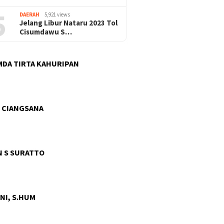
5
DAERAH
5,921 views
Jelang Libur Nataru 2023 Tol
Cisumdawu S…
DA TIRTA KAHURIPAN
 CIANGSANA
 S SURATTO
NI, S.HUM