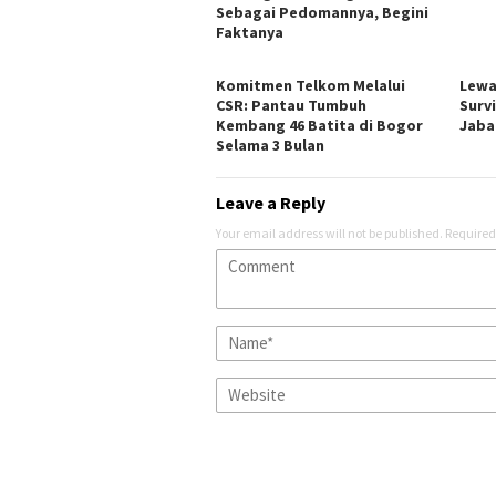
Sebagai Pedomannya, Begini
Faktanya
Komitmen Telkom Melalui
Lewa
CSR: Pantau Tumbuh
Surv
Kembang 46 Batita di Bogor
Jabar
Selama 3 Bulan
Leave a Reply
Your email address will not be published.
Required