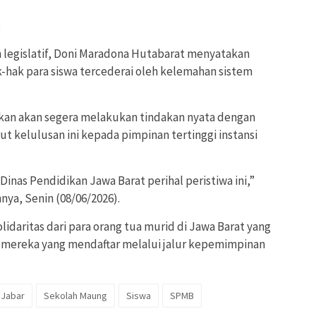
t
 legislatif, Doni Maradona Hutabarat menyatakan
k-hak para siswa tercederai oleh kelemahan sistem
an akan segera melakukan tindakan nyata dengan
t kelulusan ini kepada pimpinan tertinggi instansi
inas Pendidikan Jawa Barat perihal peristiwa ini,”
ya, Senin (08/06/2026).
lidaritas dari para orang tua murid di Jawa Barat yang
 mereka yang mendaftar melalui jalur kepemimpinan
Jabar
Sekolah Maung
Siswa
SPMB