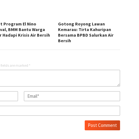
t Program El Nino
Gotong Royong Lawan
ival, BMM Bantu Warga
Kemarau: Tirta Kahuripan
 Hadapi Krisis Air Bersih
Bersama BPBD Salurkan Air
Bersih
 fields are marked
*