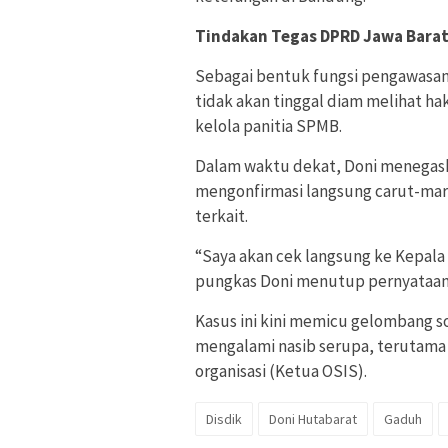
Tindakan Tegas DPRD Jawa Bara
Sebagai bentuk fungsi pengawasan
tidak akan tinggal diam melihat ha
kelola panitia SPMB.
Dalam waktu dekat, Doni menegask
mengonfirmasi langsung carut-maru
terkait.
“Saya akan cek langsung ke Kepala D
pungkas Doni menutup pernyataann
Kasus ini kini memicu gelombang so
mengalami nasib serupa, terutama
organisasi (Ketua OSIS).
Disdik
Doni Hutabarat
Gaduh