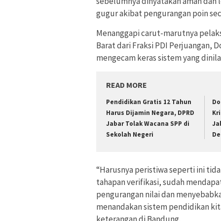
sebelumnya dinyatakan aman dan lo
gugur akibat pengurangan poin sec
Menanggapi carut-marutnya pelak
Barat dari Fraksi PDI Perjuangan, 
mengecam keras sistem yang dinila
READ MORE
Pendidikan Gratis 12 Tahun
Do
Harus Dijamin Negara, DPRD
Kr
Jabar Tolak Wacana SPP di
Ja
Sekolah Negeri
Def
“Harusnya peristiwa seperti ini tid
tahapan verifikasi, sudah mendapat 
pengurangan nilai dan menyebabkan 
menandakan sistem pendidikan kita
keterangan di Bandung.