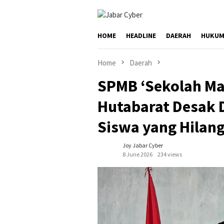
Skip
to
content
HOME
HEADLINE
DAERAH
HUKUM
Home
Daerah
SPMB ‘Sekolah Ma
Hutabarat Desak D
Siswa yang Hilang
Joy Jabar Cyber
8 June 2026
234 views