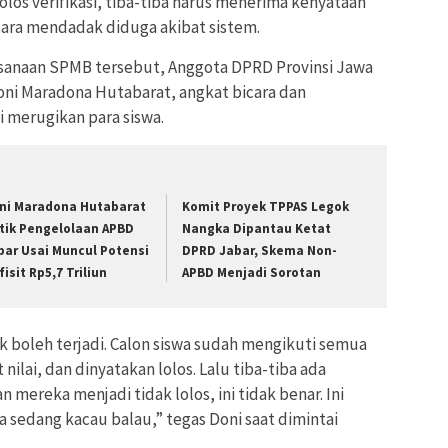
los verifikasi, tiba-tiba harus menerima kenyataan
ara mendadak diduga akibat sistem.
sanaan SPMB tersebut, Anggota DPRD Provinsi Jawa
Doni Maradona Hutabarat, angkat bicara dan
i merugikan para siswa.
ni Maradona Hutabarat
Komit Proyek TPPAS Legok
itik Pengelolaan APBD
Nangka Dipantau Ketat
bar Usai Muncul Potensi
DPRD Jabar, Skema Non-
isit Rp5,7 Triliun
APBD Menjadi Sorotan
ak boleh terjadi. Calon siswa sudah mengikuti semua
nilai, dan dinyatakan lolos. Lalu tiba-tiba ada
mereka menjadi tidak lolos, ini tidak benar. Ini
 sedang kacau balau,” tegas Doni saat dimintai