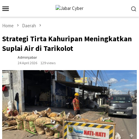
Skip
Mobile
to
Menu
content
Home
Daerah
Strategi Tirta Kahuripan Meningkatkan
Suplai Air di Tarikolot
Adminjabar
24 April 2026
129 views