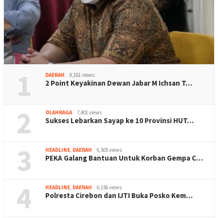
1
DAERAH
8,161 views
2 Point Keyakinan Dewan Jabar M Ichsan T…
2
OLAHRAGA
7,401 views
Sukses Lebarkan Sayap ke 10 Provinsi HUT…
3
HEADLINE
,
DAERAH
6,505 views
PEKA Galang Bantuan Untuk Korban Gempa C…
4
HEADLINE
,
DAERAH
6,156 views
Polresta Cirebon dan IJTI Buka Posko Kem…