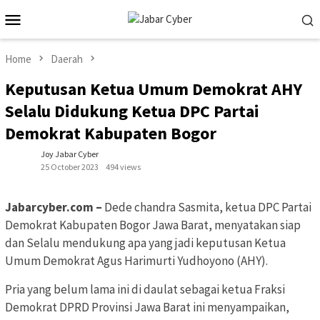
Skip
Mobile
to
Menu
content
Home
Daerah
Keputusan Ketua Umum Demokrat AHY
Selalu Didukung Ketua DPC Partai
Demokrat Kabupaten Bogor
Joy Jabar Cyber
25 October 2023
494 views
Jabarcyber.com –
Dede chandra Sasmita, ketua DPC Partai
Demokrat Kabupaten Bogor Jawa Barat, menyatakan siap
dan Selalu mendukung apa yang jadi keputusan Ketua
Umum Demokrat Agus Harimurti Yudhoyono (AHY).
Pria yang belum lama ini di daulat sebagai ketua Fraksi
Demokrat DPRD Provinsi Jawa Barat ini menyampaikan,