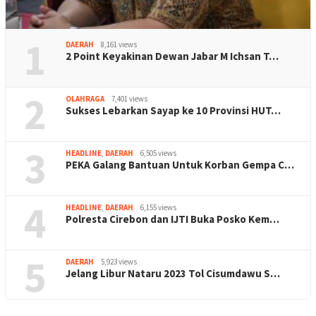
1
DAERAH
8,161 views
2 Point Keyakinan Dewan Jabar M Ichsan T…
2
OLAHRAGA
7,401 views
Sukses Lebarkan Sayap ke 10 Provinsi HUT…
3
HEADLINE
,
DAERAH
6,505 views
PEKA Galang Bantuan Untuk Korban Gempa C…
4
HEADLINE
,
DAERAH
6,155 views
Polresta Cirebon dan IJTI Buka Posko Kem…
5
DAERAH
5,923 views
Jelang Libur Nataru 2023 Tol Cisumdawu S…