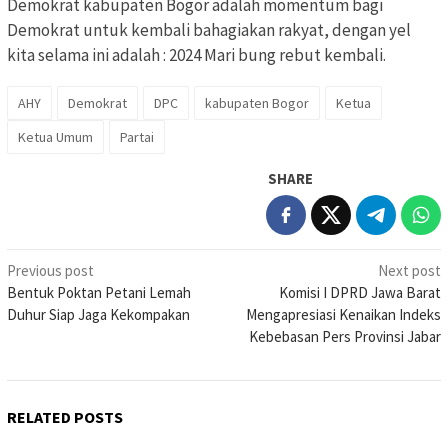
Demokrat kabupaten Bogor adalah momentum bagi
Demokrat untuk kembali bahagiakan rakyat, dengan yel
kita selama ini adalah : 2024 Mari bung rebut kembali.
AHY
Demokrat
DPC
kabupaten Bogor
Ketua
Ketua Umum
Partai
SHARE
Post
Previous post
Next post
Bentuk Poktan Petani Lemah
Komisi I DPRD Jawa Barat
navigation
Duhur Siap Jaga Kekompakan
Mengapresiasi Kenaikan Indeks
Kebebasan Pers Provinsi Jabar
RELATED POSTS