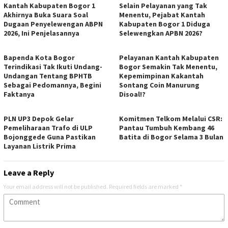
Kantah Kabupaten Bogor 1
Selain Pelayanan yang Tak
Akhirnya Buka Suara Soal
Menentu, Pejabat Kantah
Dugaan Penyelewengan ABPN
Kabupaten Bogor 1 Diduga
2026, Ini Penjelasannya
Selewengkan APBN 2026?
Bapenda Kota Bogor
Pelayanan Kantah Kabupaten
Terindikasi Tak Ikuti Undang-
Bogor Semakin Tak Menentu,
Undangan Tentang BPHTB
Kepemimpinan Kakantah
Sebagai Pedomannya, Begini
Sontang Coin Manurung
Faktanya
Disoal!?
PLN UP3 Depok Gelar
Komitmen Telkom Melalui CSR:
Pemeliharaan Trafo di ULP
Pantau Tumbuh Kembang 46
Bojonggede Guna Pastikan
Batita di Bogor Selama 3 Bulan
Layanan Listrik Prima
Leave a Reply
Your email address will not be published.
Required fields are marked
*