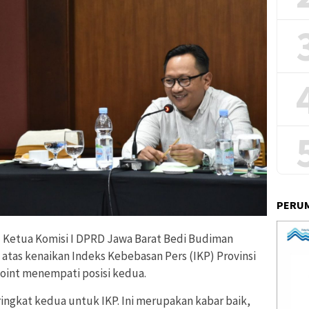
PERUM
–
Ketua Komisi I DPRD Jawa Barat Bedi Budiman
atas kenaikan Indeks Kebebasan Pers (IKP) Provinsi
 point menempati posisi kedua.
ingkat kedua untuk IKP. Ini merupakan kabar baik,