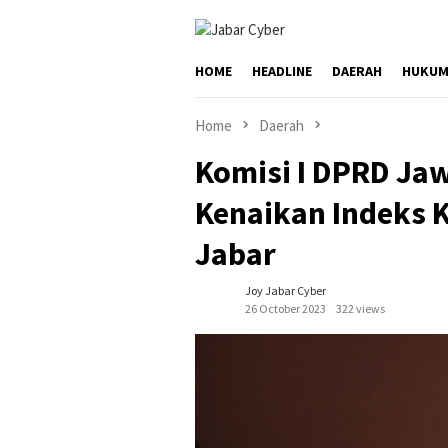
Skip
to
content
HOME
HEADLINE
DAERAH
HUKUM
Home
Daerah
Komisi I DPRD Ja
Kenaikan Indeks 
Jabar
Joy Jabar Cyber
26 October 2023
322 views