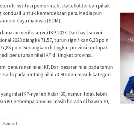
seluruh institusi pemerintah, stakeholder dan pihak
g kondusif untuk kemerdekaan pers. Media pun
sumber daya manusia (SDM).
ma ini merilis survei IKP 2023. Dari hasil survei
onal 2023 diangka 71,57, turun signifikan 6,30 poin
7,88 poin. Sedangkan di tingkat provinsi terdapat
adi penurunan nilai IKP di tingkat provinsi.
ami penurunan nilai IKP. Dari besaran nilai pada tahun
 berada pada rentang nilai 70-90 atau masuk kategori
i yang nilai IKP-nya lebih dari 80, namun tidak lebih
awah 80. Beberapa provinsi masih berada di bawah 70,
Komisi I