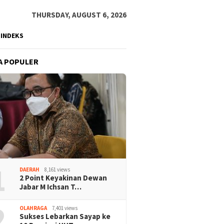
THURSDAY, AUGUST 6, 2026
INDEKS
A POPULER
1
DAERAH
8,161 views
2 Point Keyakinan Dewan
Jabar M Ichsan T…
2
OLAHRAGA
7,401 views
Sukses Lebarkan Sayap ke