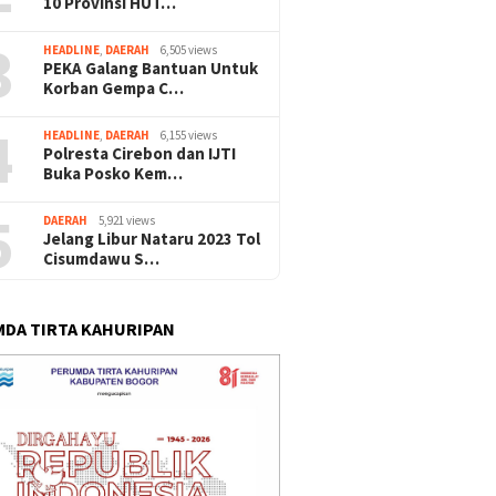
10 Provinsi HUT…
3
HEADLINE
,
DAERAH
6,505 views
PEKA Galang Bantuan Untuk
Korban Gempa C…
4
HEADLINE
,
DAERAH
6,155 views
Polresta Cirebon dan IJTI
Buka Posko Kem…
5
DAERAH
5,921 views
Jelang Libur Nataru 2023 Tol
Cisumdawu S…
DA TIRTA KAHURIPAN