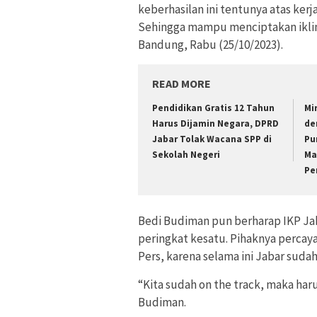
keberhasilan ini tentunya atas kerj
Sehingga mampu menciptakan iklim
Bandung, Rabu (25/10/2023).
READ MORE
Pendidikan Gratis 12 Tahun
Mi
Harus Dijamin Negara, DPRD
de
Jabar Tolak Wacana SPP di
Pu
Sekolah Negeri
Ma
Pe
Bedi Budiman pun berharap IKP Jab
peringkat kesatu. Pihaknya percay
Pers, karena selama ini Jabar sudah
“Kita sudah on the track, maka har
Budiman.