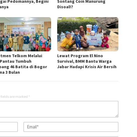
gai Pedomannya, Begini
Sontang Coin Manurung
anya
Disoal!?
tmen Telkom Melalui
Lewat Program El Nino
 Pantau Tumbuh
Survival, BMM Bantu Warga
ang 46 Batita di Bogor
Jabar Hadapi Krisis Air Bersih
ma 3 Bulan
 fields are marked
*