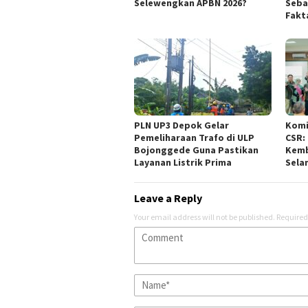
Selewengkan APBN 2026?
Seba
Fakt
PLN UP3 Depok Gelar
Komi
Pemeliharaan Trafo di ULP
CSR:
Bojonggede Guna Pastikan
Kemb
Layanan Listrik Prima
Sela
Leave a Reply
Your email address will not be published.
Required