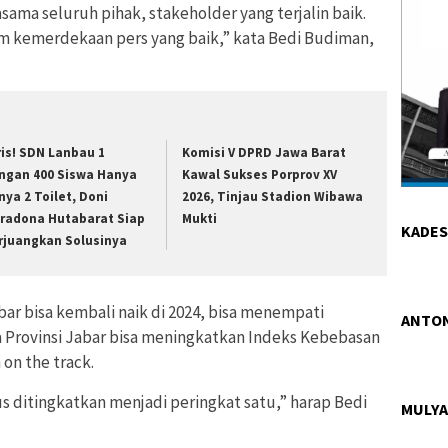
asama seluruh pihak, stakeholder yang terjalin baik.
 kemerdekaan pers yang baik,” kata Bedi Budiman,
ris! SDN Lanbau 1
Komisi V DPRD Jawa Barat
ngan 400 Siswa Hanya
Kawal Sukses Porprov XV
nya 2 Toilet, Doni
2026, Tinjau Stadion Wibawa
radona Hutabarat Siap
Mukti
KADES
rjuangkan Solusinya
ar bisa kembali naik di 2024, bisa menempati
ANTON
a Provinsi Jabar bisa meningkatkan Indeks Kebebasan
 on the track.
us ditingkatkan menjadi peringkat satu,” harap Bedi
MULYA