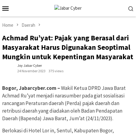
Skip
Mobile
to
Menu
content
Home
Daerah
Achmad Ru’yat: Pajak yang Berasal dari
Masyarakat Harus Digunakan Seoptimal
Mungkin untuk Kepentingan Masyarakat
Joy Jabar Cyber
24 November 2023
375 views
Bogor, Jabarcyber.com –
Wakil Ketua DPRD Jawa Barat
Achmad Ru’yat menjadi narasumber pada giat sosialisasi
rancangan Peraturan daerah (Perda) pajak daerah dan
retribusi daerah yang diadakan oleh Badan Pendapatan
Daerah (Bapenda) Jawa Barat, Jum’at (24/11/2023).
Berlokasi di Hotel Lor in, Sentul, Kabupaten Bogor,