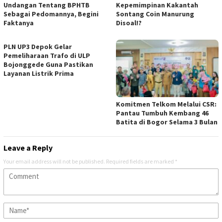
Undangan Tentang BPHTB
Kepemimpinan Kakantah
Sebagai Pedomannya, Begini
Sontang Coin Manurung
Faktanya
Disoal!?
PLN UP3 Depok Gelar
Pemeliharaan Trafo di ULP
Bojonggede Guna Pastikan
Layanan Listrik Prima
Komitmen Telkom Melalui CSR:
Pantau Tumbuh Kembang 46
Batita di Bogor Selama 3 Bulan
Leave a Reply
Your email address will not be published.
Required fields are marked
*