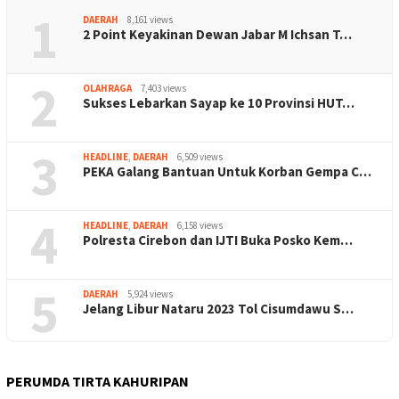
1
DAERAH
8,161 views
2 Point Keyakinan Dewan Jabar M Ichsan T…
2
OLAHRAGA
7,403 views
Sukses Lebarkan Sayap ke 10 Provinsi HUT…
3
HEADLINE
,
DAERAH
6,509 views
PEKA Galang Bantuan Untuk Korban Gempa C…
4
HEADLINE
,
DAERAH
6,158 views
Polresta Cirebon dan IJTI Buka Posko Kem…
5
DAERAH
5,924 views
Jelang Libur Nataru 2023 Tol Cisumdawu S…
PERUMDA TIRTA KAHURIPAN