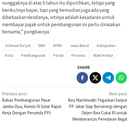
nunggaknya di atas 5 tahun itu diputihkan, tetapi yang
berikutnya bayar, tapi yang kemudian juga ada yang
dibebaskan dendanya, intinya adalah kesadaran untuk
membayar pajak untuk pembangunan ini perlu dirasakan
bersama,” pungkasnya.
Achmad Ru'yat
DBH
DPRD
Jawa Barat
Kabupaten
Kota
Pembangunan
Perda
Provinsi
Wakil Ketua
SHARE
Post
Previous post
Next post
Bahas Pembangunan Pasar
Bey Machmudin Tegaskan Satpol
navigation
Jambu Dua, Komisi III Gelar Rapat
PP Jabar Siap Bersinergi dengan
Kerja Dengan Perumda PPJ
Dirjen Bea Cukai RI untuk
Memberantas Peredaran Ilegal