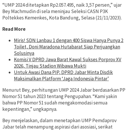
“UMP 2024 ditetapkan Rp2.057.495, naik 3,57 persen,” ujar
Bey Machmudin di sela meninjau Seleksi CASN P3K
Poltekkes Kemenkes, Kota Bandung, Selasa (21/11/2023).
Read More
Miris! SDN Lanbau 1 dengan 400 Siswa Hanya Punya 2
Toilet, Doni Maradona Hutabarat Siap Perjuangkan
Solusinya
Komisi V DPRD Jawa Barat Kawal Sukses Porprov XV
2026, Tinjau Stadion Wibawa Mukti
Untuk Awasi Dana PIP, DPRD Jabar Minta Disdik
Maksimalkan Platform ‘Jaga Indonesia Pintar’
Menurut Bey, perhitungan UMP 2024 Jabar berdasarkan PP
Nomor 51 tahun 2023 tentang Pengupahan. “Kami yakin
bahwa PP Nomor 51 sudah mengakomodasi semua
kepentingan,” ungkapnya.
Bey menjelaskan, dalam menetapkan UMP Pemdaprov
Jabar telah menampung aspirasi dari asosiasi, serikat