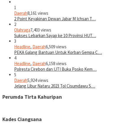
1
Daerah
8,161 views
2 Point Keyakinan Dewan Jabar M Ichsan T…
2
Olahraga
7,403 views
Sukses Lebarkan Sayap ke 10 Provinsi HUT…
3
Headline
,
Daerah
6,509 views
PEKA Galang Bantuan Untuk Korban Gempa C…
4
Headline
,
Daerah
6,158 views
Polresta Cirebon dan IJTI Buka Posko Kem…
5
Daerah
5,924 views
Jelang Libur Nataru 2023 Tol Cisumdawu S…
Perumda Tirta Kahuripan
Kades Ciangsana