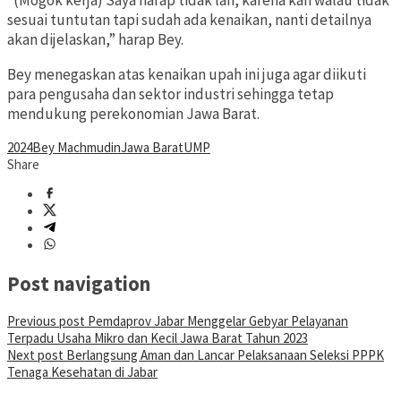
“(Mogok kerja) Saya harap tidak lah, karena kan walau tidak
sesuai tuntutan tapi sudah ada kenaikan, nanti detailnya
akan dijelaskan,” harap Bey.
Bey menegaskan atas kenaikan upah ini juga agar diikuti
para pengusaha dan sektor industri sehingga tetap
mendukung perekonomian Jawa Barat.
2024
Bey Machmudin
Jawa Barat
UMP
Share
Post navigation
Previous post
Pemdaprov Jabar Menggelar Gebyar Pelayanan
Terpadu Usaha Mikro dan Kecil Jawa Barat Tahun 2023
Next post
Berlangsung Aman dan Lancar Pelaksanaan Seleksi PPPK
Tenaga Kesehatan di Jabar