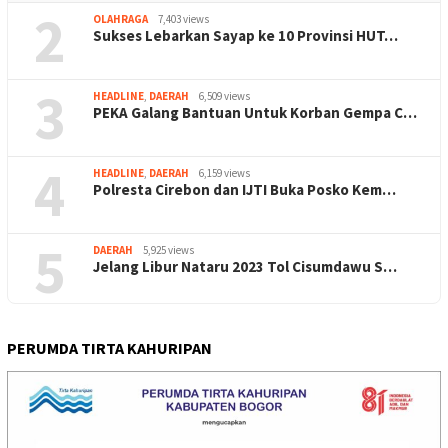
2
OLAHRAGA
7,403 views
Sukses Lebarkan Sayap ke 10 Provinsi HUT…
3
HEADLINE
,
DAERAH
6,509 views
PEKA Galang Bantuan Untuk Korban Gempa C…
4
HEADLINE
,
DAERAH
6,159 views
Polresta Cirebon dan IJTI Buka Posko Kem…
5
DAERAH
5,925 views
Jelang Libur Nataru 2023 Tol Cisumdawu S…
PERUMDA TIRTA KAHURIPAN