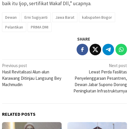
baik itu Ijop, sertifikat Wakaf Dll,” ucapnya.
Dewan
Erni Sugiyanti
Jawa Barat
kabupaten Bogor
Pelantikan
PRIMA DMI
SHARE
Post
Previous post
Next post
Hasil Revitalisasi Alun-alun
Lewat Perda Fasilitas
navigation
Karawang Ditinjau Langsung Bey
Penyelenggaraan Pesantren,
Machmudin
Dewan Jabar Supono Dorong
Peningkatan Infrastrukturnya
RELATED POSTS