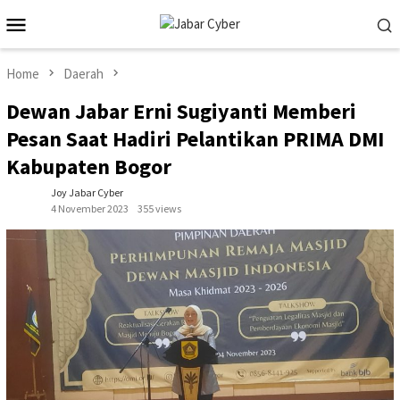
Skip
Mobile
to
Menu
content
Home
Daerah
Dewan Jabar Erni Sugiyanti Memberi
Pesan Saat Hadiri Pelantikan PRIMA DMI
Kabupaten Bogor
Joy Jabar Cyber
4 November 2023
355 views