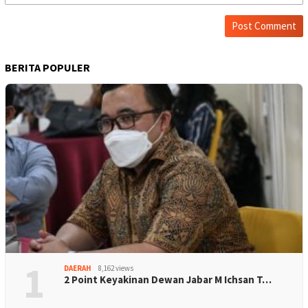
BERITA POPULER
1
DAERAH
8,162 views
2 Point Keyakinan Dewan Jabar M Ichsan T…