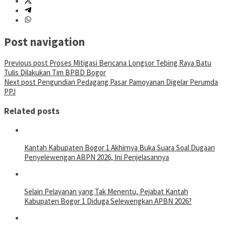
Post navigation
Previous post
Proses Mitigasi Bencana Longsor Tebing Raya Batu
Tulis Dilakukan Tim BPBD Bogor
Next post
Pengundian Pedagang Pasar Pamoyanan Digelar Perumda
PPJ
Related posts
Kantah Kabupaten Bogor 1 Akhirnya Buka Suara Soal Dugaan
Penyelewengan ABPN 2026, Ini Penjelasannya
Selain Pelayanan yang Tak Menentu, Pejabat Kantah
Kabupaten Bogor 1 Diduga Selewengkan APBN 2026?