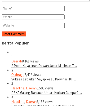
Berita Populer
1
Daerah
8,161 views
2 Point Keyakinan Dewan Jabar M Ichsan T…
2
Olahraga
7,402 views
Sukses Lebarkan Sayap ke 10 Provinsi HUT…
3
Headline
,
Daerah
6,506 views
PEKA Galang Bantuan Untuk Korban Gempa C…
4
Headline
,
Daerah
6,158 views