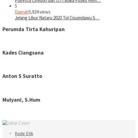
Polresta Cirebon dan IJTI Buka Posko Kem…
5
Daerah
5,924 views
Jelang Libur Nataru 2023 Tol Cisumdawu S…
Perumda Tirta Kahuripan
Kades Ciangsana
Anton S Suratto
Mulyani, S.Hum
Kode Etik