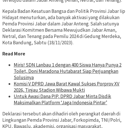
terwujud dalam Jabar Anteng (Aman, Netral, dan Tenang).
Kepala Badan Kesatuan Bangsa dan Politik Provinsi Jabar Iip
Hidayat menuturkan, ada banyak aktivasi yang dilakukan
Pemda Provinsi Jabar dalam Jabar Anteng. Salah satunya
Deklarasi Komitmen Bersama Mewujudkan Jabar Aman,
Netral, dan Tenang pada Pemilu 2024 di Gedung Merdeka,
Kota Bandung, Sabtu (18/11/2023).
Read More
Miris! SDN Lanbau 1 dengan 400 Siswa Hanya Punya 2
Toilet, Doni Maradona Hutabarat Siap Perjuangkan
Solusinya
Komisi V DPRD Jawa Barat Kawal Sukses Porprov XV
2026, Tinjau Stadion Wibawa Mukti
Untuk Awasi Dana PIP, DPRD Jabar Minta Disdik
Maksimalkan Platform ‘Jaga Indonesia Pintar’
Deklarasi tersebut akan dihadiri oleh perangkat daerah di
Lingkungan Pemda Provinsi Jabar, Forkopimda, TNI/Polri,
KPU, Bawaslu, akademisi, organisasi masyarakat,