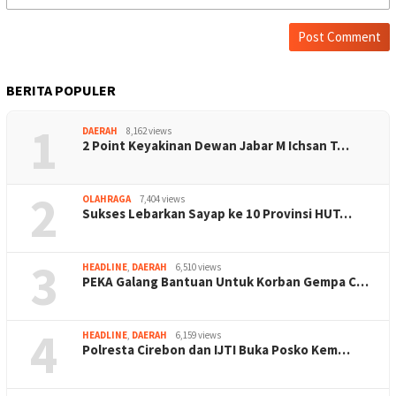
BERITA POPULER
1
DAERAH
8,162 views
2 Point Keyakinan Dewan Jabar M Ichsan T…
2
OLAHRAGA
7,404 views
Sukses Lebarkan Sayap ke 10 Provinsi HUT…
3
HEADLINE
,
DAERAH
6,510 views
PEKA Galang Bantuan Untuk Korban Gempa C…
4
HEADLINE
,
DAERAH
6,159 views
Polresta Cirebon dan IJTI Buka Posko Kem…