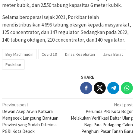
meter kubik, dan 2.550 tabung kapasitas 6 meter kubik.
Selama beroperasi sejak 2021, Porkibar telah
mendistribusikan 4.696 tabung oksigen kepada masyarakat,
125 concentrator, dan 147 regulator. Sedangkan pada 2022,
140 tabung okdigen, 210 concentrator, dan 140 regulator.
Bey Machmudin
Covid 19
Dinas Kesehatan
Jawa Barat
Poskibar
SHARE
Post
Previous post
Next post
Dewan Asep Arwin Kotsara
Perumda PPJ Kota Bogor
navigation
Mengecek Langsung Bantuan
Melakukan Verifikasi Daftar Ulang
Provinsi yang Sudah Diterima
Bagi Para Pedagang Calon
PGRI Kota Depok
Penghuni Pasar Tanah Baru