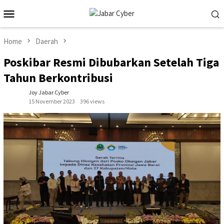
Skip
Mobile
to
Menu
content
Home
Daerah
Poskibar Resmi Dibubarkan Setelah Tiga
Tahun Berkontribusi
Joy Jabar Cyber
15 November 2023
396 views