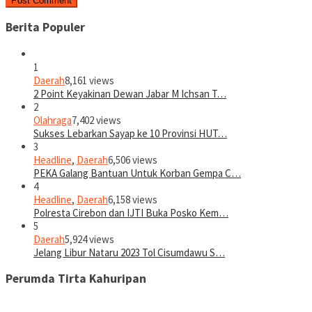
Berita Populer
1
Daerah
8,161 views
2 Point Keyakinan Dewan Jabar M Ichsan T…
2
Olahraga
7,402 views
Sukses Lebarkan Sayap ke 10 Provinsi HUT…
3
Headline
,
Daerah
6,506 views
PEKA Galang Bantuan Untuk Korban Gempa C…
4
Headline
,
Daerah
6,158 views
Polresta Cirebon dan IJTI Buka Posko Kem…
5
Daerah
5,924 views
Jelang Libur Nataru 2023 Tol Cisumdawu S…
Perumda Tirta Kahuripan