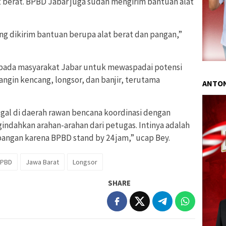
 berat. BPBD Jabar juga sudah mengirim bantuan alat
ng dikirim bantuan berupa alat berat dan pangan,”
epada masyarakat Jabar untuk mewaspadai potensi
ngin kencang, longsor, dan banjir, terutama
ANTON
ggal di daerah rawan bencana koordinasi dengan
indahkan arahan-arahan dari petugas. Intinya adalah
pangan karena BPBD stand by 24 jam,” ucap Bey.
PBD
Jawa Barat
Longsor
SHARE