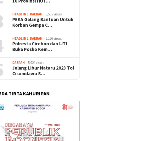
10 Provinsi HUT…
3
HEADLINE
,
DAERAH
6,505 views
PEKA Galang Bantuan Untuk
Korban Gempa C…
4
HEADLINE
,
DAERAH
6,156 views
Polresta Cirebon dan IJTI
Buka Posko Kem…
5
DAERAH
5,924 views
Jelang Libur Nataru 2023 Tol
Cisumdawu S…
DA TIRTA KAHURIPAN