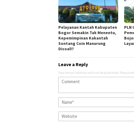
Pelayanan Kantah Kabupaten
PLN 
Bogor Semakin Tak Menentu,
Peme
Kepemimpinan Kakantah
Bojo
Sontang Coin Manurung
Laya
Disoal!?
Leave a Reply
Your email address will not be published.
Required