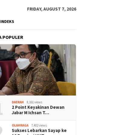
FRIDAY, AUGUST 7, 2026
INDEKS
A POPULER
1
DAERAH
8,161 views
2 Point Keyakinan Dewan
Jabar M Ichsan T…
2
OLAHRAGA
7,402 views
Sukses Lebarkan Sayap ke