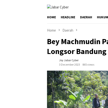
Skip
to
content
HOME
HEADLINE
DAERAH
HUKUM
Home
Daerah
Bey Machmudin P
Longsor Bandung 
Joy Jabar Cyber
3 December 2023
865 views