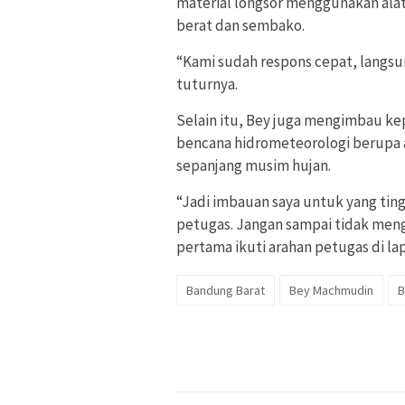
material longsor menggunakan alat
berat dan sembako.
“Kami sudah respons cepat, langsu
tuturnya.
Selain itu, Bey juga mengimbau k
bencana hidrometeorologi berupa a
sepanjang musim hujan.
“Jadi imbauan saya untuk yang tin
petugas. Jangan sampai tidak meng
pertama ikuti arahan petugas di la
Bandung Barat
Bey Machmudin
B