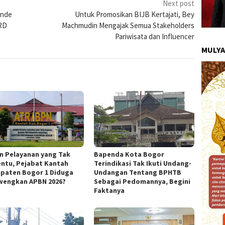
Next post
ande
Untuk Promosikan BIJB Kertajati, Bey
RD
Machmudin Mengajak Semua Stakeholders
Pariwisata dan Influencer
MULYA
in Pelayanan yang Tak
Bapenda Kota Bogor
ntu, Pejabat Kantah
Terindikasi Tak Ikuti Undang-
paten Bogor 1 Diduga
Undangan Tentang BPHTB
wengkan APBN 2026?
Sebagai Pedomannya, Begini
Faktanya