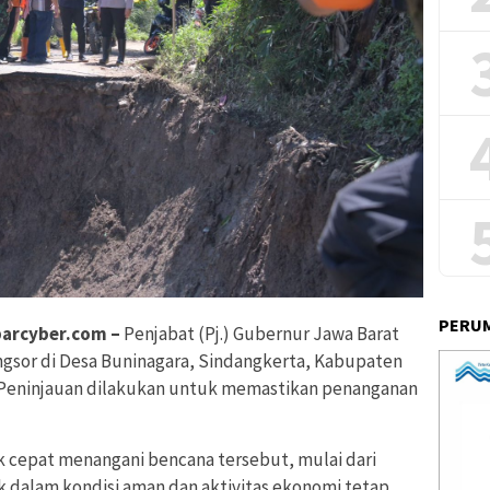
PERUM
arcyber.com –
Penjabat (Pj.) Gubernur Jawa Barat
gsor di Desa Buninagara, Sindangkerta, Kabupaten
. Peninjauan dilakukan untuk memastikan penanganan
 cepat menangani bencana tersebut, mulai dari
dalam kondisi aman dan aktivitas ekonomi tetap