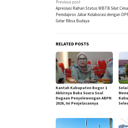
Post
Previous post
Apresiasi Raihan Status WBTB Silat Cim
navigation
Pemdaprov Jabar Kolaborasi dengan DP
Gelar Riksa Budaya
RELATED POSTS
Kantah Kabupaten Bogor 1
Sela
Akhirnya Buka Suara Soal
Mene
Dugaan Penyelewengan ABPN
Kabu
2026, Ini Penjelasannya
Sele