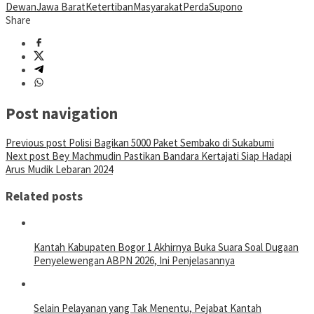
Dewan
Jawa Barat
Ketertiban
Masyarakat
Perda
Supono
Share
Post navigation
Previous post
Polisi Bagikan 5000 Paket Sembako di Sukabumi
Next post
Bey Machmudin Pastikan Bandara Kertajati Siap Hadapi
Arus Mudik Lebaran 2024
Related posts
Kantah Kabupaten Bogor 1 Akhirnya Buka Suara Soal Dugaan
Penyelewengan ABPN 2026, Ini Penjelasannya
Selain Pelayanan yang Tak Menentu, Pejabat Kantah