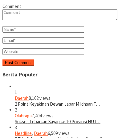
Comment
Berita Populer
1
Daerah
8,162 views
2 Point Keyakinan Dewan Jabar M Ichsan T…
2
Olahraga
7,404 views
Sukses Lebarkan Sayap ke 10 Provinsi HUT…
3
Headline
,
Daerah
6,509 views