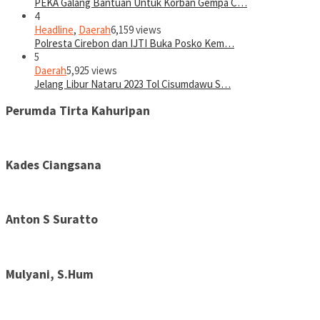
PEKA Galang Bantuan Untuk Korban Gempa C…
4
Headline
,
Daerah
6,159 views
Polresta Cirebon dan IJTI Buka Posko Kem…
5
Daerah
5,925 views
Jelang Libur Nataru 2023 Tol Cisumdawu S…
Perumda Tirta Kahuripan
Kades Ciangsana
Anton S Suratto
Mulyani, S.Hum