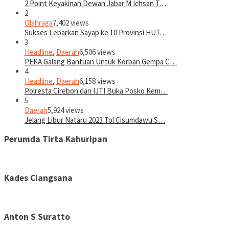
2 Point Keyakinan Dewan Jabar M Ichsan T…
2
Olahraga
7,402 views
Sukses Lebarkan Sayap ke 10 Provinsi HUT…
3
Headline
,
Daerah
6,506 views
PEKA Galang Bantuan Untuk Korban Gempa C…
4
Headline
,
Daerah
6,158 views
Polresta Cirebon dan IJTI Buka Posko Kem…
5
Daerah
5,924 views
Jelang Libur Nataru 2023 Tol Cisumdawu S…
Perumda Tirta Kahuripan
Kades Ciangsana
Anton S Suratto