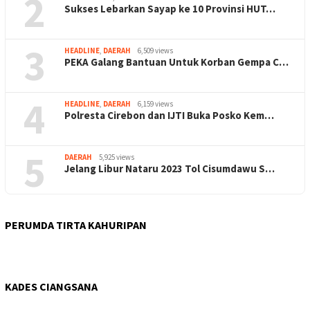
2
Sukses Lebarkan Sayap ke 10 Provinsi HUT…
3
HEADLINE
,
DAERAH
6,509 views
PEKA Galang Bantuan Untuk Korban Gempa C…
4
HEADLINE
,
DAERAH
6,159 views
Polresta Cirebon dan IJTI Buka Posko Kem…
5
DAERAH
5,925 views
Jelang Libur Nataru 2023 Tol Cisumdawu S…
PERUMDA TIRTA KAHURIPAN
KADES CIANGSANA