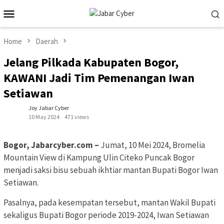
Skip
Mobile
to
Menu
content
Home
Daerah
Jelang Pilkada Kabupaten Bogor,
KAWANI Jadi Tim Pemenangan Iwan
Setiawan
Joy Jabar Cyber
10 May 2024
471 views
Bogor, Jabarcyber.com –
Jumat, 10 Mei 2024, Bromelia
Mountain View di Kampung Ulin Citeko Puncak Bogor
menjadi saksi bisu sebuah ikhtiar mantan Bupati Bogor Iwan
Setiawan.
Pasalnya, pada kesempatan tersebut, mantan Wakil Bupati
sekaligus Bupati Bogor periode 2019-2024, Iwan Setiawan