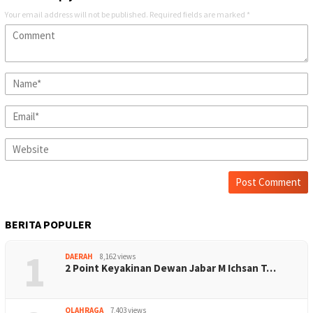
Your email address will not be published.
Required fields are marked
*
BERITA POPULER
1
DAERAH
8,162 views
2 Point Keyakinan Dewan Jabar M Ichsan T…
OLAHRAGA
7,403 views