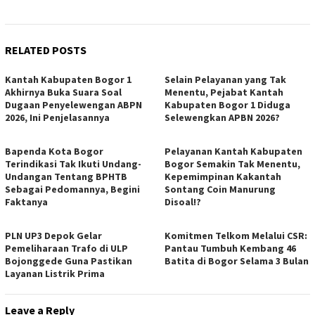
RELATED POSTS
Kantah Kabupaten Bogor 1
Selain Pelayanan yang Tak
Akhirnya Buka Suara Soal
Menentu, Pejabat Kantah
Dugaan Penyelewengan ABPN
Kabupaten Bogor 1 Diduga
2026, Ini Penjelasannya
Selewengkan APBN 2026?
Bapenda Kota Bogor
Pelayanan Kantah Kabupaten
Terindikasi Tak Ikuti Undang-
Bogor Semakin Tak Menentu,
Undangan Tentang BPHTB
Kepemimpinan Kakantah
Sebagai Pedomannya, Begini
Sontang Coin Manurung
Faktanya
Disoal!?
PLN UP3 Depok Gelar
Komitmen Telkom Melalui CSR:
Pemeliharaan Trafo di ULP
Pantau Tumbuh Kembang 46
Bojonggede Guna Pastikan
Batita di Bogor Selama 3 Bulan
Layanan Listrik Prima
Leave a Reply